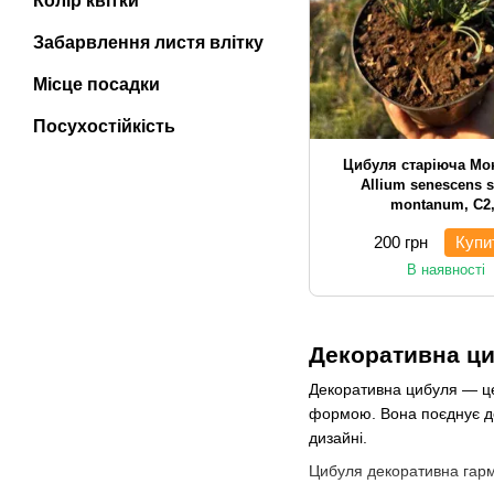
Колір квітки
Забарвлення листя влітку
Місце посадки
Посухостійкість
Цибуля старіюча Мо
Allium senescens 
montanum, С2
200 грн
Купи
В наявності
Декоративна ци
Декоративна цибуля — це
формою. Вона поєднує де
дизайні.
Цибуля декоративна гармо