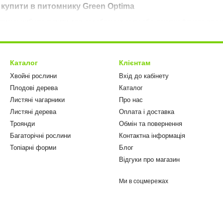
купити в питомнику Green Optima
тивну цибулю купити для оздоблення саду або ландшафтного проєк
отриманням агротехнічних норм. Усі рослини добре адаптовані до к
 ґрунт.
питомнику дозволяє отримати здорові рослини без зайвих націнок і з
Каталог
Клієнтам
 особливості та переваги
Хвойні рослини
Вхід до кабінету
Плодові дерева
Каталог
ться за унікальний зовнішній вигляд і практичність у вирощуванні.
Листяні чагарники
Про нас
ративної цибулі
Листяні дерева
Оплата і доставка
ої форми та розміру;
Троянди
Обмін та повернення
іння;
Багаторічні рослини
Контактна інформація
Топіарні форми
Блог
Відгуки про магазин
;
яді.
Ми в соцмережах
 декоративна цибуля підходить як для приватних садів, так і для 
ландшафтному дизайні