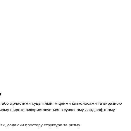
у
 або зірчастими суцвіттями, міцними квітконосами та виразною
ки чому широко використовується в сучасному ландшафтному
іях, додаючи простору структури та ритму.