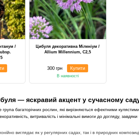
нтанум /
Цибуля декоративна Міленіум /
subsp.
Allium Millennium, С2,5
,5
ти
300 грн
Купити
В наявності
буля — яскравий акцент у сучасному сад
 група багаторічних рослин, які вирізняються ефектними кулястими
коративність, витривалість і мінімальні вимоги до догляду, завдя
нійно виглядає як у регулярних садах, так і в природних композиц