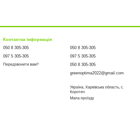
ту, у Green Optima представлений якісний посадковий
ліматичних умов України та мають високу приживлюваність
 гарантією якості.
Контактна інформація
050 8 305-305
050 8 305-305
097 5 305-305
097 5 305-305
050 8 305-305
Передзвонити вам?
greenoptima2022@gmail.com
Україна, Харківська область, с.
Коротич
Мапа проїзду
професійного озеленення.