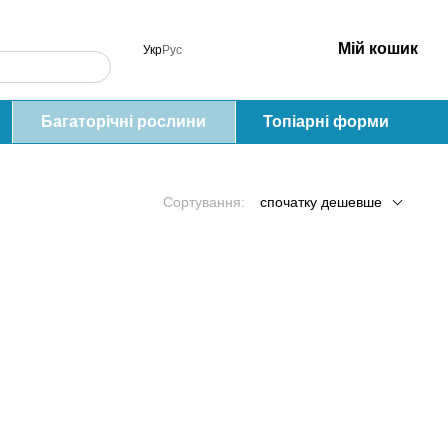
Мій кошик
Укр
Рус
Багаторічні рослини
Топіарні форми
Сортування:
спочатку дешевше