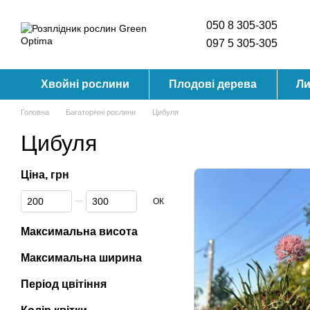
Перейти до основного контенту
050 8 305-305
097 5 305-305
Хвойні рослини
Плодові дерева
Ли
Головна
Багаторічні рослини
Цибуля
Цибуля
Ціна, грн
Від Ціна, грн
До Ціна, грн
ОК
Максимальна висота
Максимальна ширина
Період цвітіння