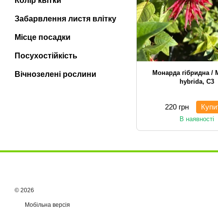
Колір квітки
Забарвлення листя влітку
Місце посадки
Посухостійкість
Монарда гібридна / 
Вічнозелені рослини
hybrida, С3
220 грн
Купи
В наявності
© 2026
Мобільна версія