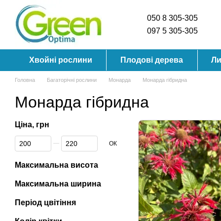
Перейти до основного контенту
050 8 305-305
097 5 305-305
Хвойні рослини
Плодові дерева
Ли
Головна
Багаторічні рослини
Монарда
Монарда гібридна
Монарда гібридна
Ціна, грн
Від Ціна, грн
До Ціна, грн
ОК
Максимальна висота
Максимальна ширина
Період цвітіння