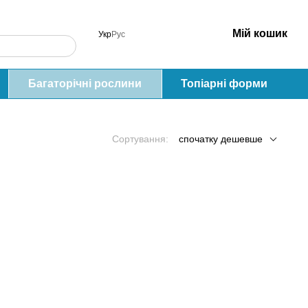
Мій кошик
Укр
Рус
Багаторічні рослини
Топіарні форми
Сортування:
спочатку дешевше