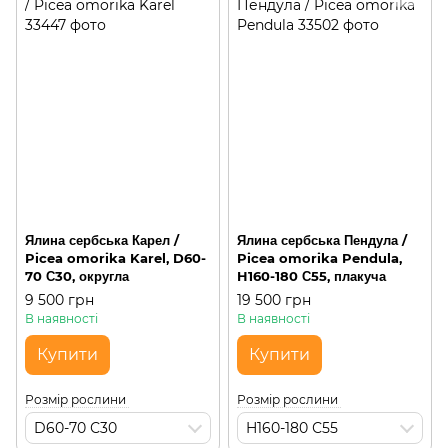
Ялина сербська Карел /
Ялина сербська Пендула /
Picea omorika Karel, D60-
Picea omorika Pendula,
70 С30, округла
H160-180 С55, плакуча
9 500 грн
19 500 грн
В наявності
В наявності
Купити
Купити
Розмір рослини
Розмір рослини
D60-70 С30
H160-180 С55