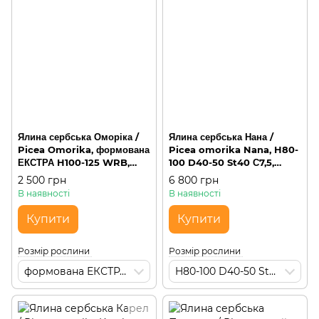
Ялина сербська Оморіка /
Ялина сербська Нана /
Picea Omorika, формована
Picea omorika Nana, H80-
ЕКСТРА H100-125 WRB,
100 D40-50 St40 С7,5,
пірамідальна, 1 метр
округла на штамбі
2 500 грн
6 800 грн
В наявності
В наявності
Купити
Купити
Розмір рослини
Розмір рослини
формована ЕКСТРА H100-125 WRB
H80-100 D40-50 St40 С7,5