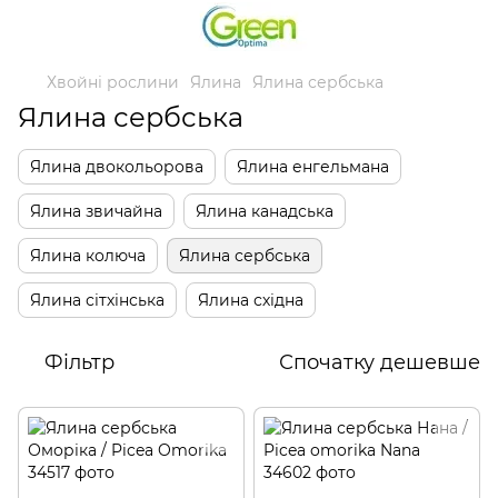
Хвойні рослини
Ялина
Ялина сербська
Ялина сербська
Ялина двокольорова
Ялина енгельмана
Ялина звичайна
Ялина канадська
Ялина колюча
Ялина сербська
Ялина сітхінська
Ялина східна
Фільтр
Спочатку дешевше