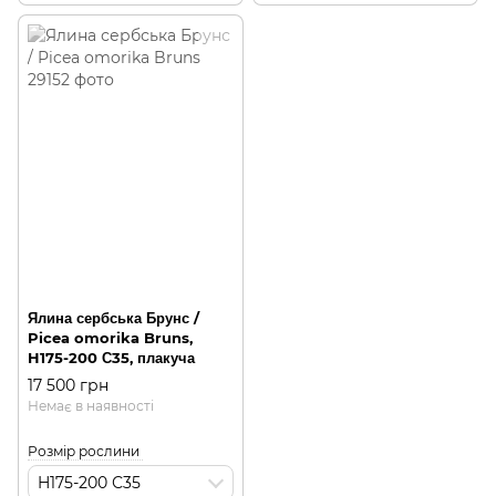
Ялина сербська Брунс /
Picea omorika Bruns,
H175-200 С35, плакуча
17 500 грн
Немає в наявності
Розмір рослини
H175-200 С35