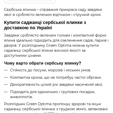
Сербська ялинка – справжня прикраса саду завдяки
хвої зі сріблясто-зеленим відтінком і стрункій кроні.
Купити саджанці сербської ялинки з
доставкою по Україні
Завдяки сріблясто-зеленим голкам і компактній формі
ялина ідеально підходить для озеленення садів, парків і
дворів. У розпліднику Green Optima можна купити
саджанці сербської ялини високої якості за
доступними цінами.
Чому варто обрати сербську ялинку?
Стійкість до посухи, морозів і міських умов.
Компактна крона, що не потребує частої обрізки.
Декоративність цілий рік завдяки насиченій хвої.
Підходить для одиночних і групових посадок,
живоплотів.
Розплідник Green Optima пропонує здорові та міцні
саджанці сербської ялинки з грудкою землі, запаковані