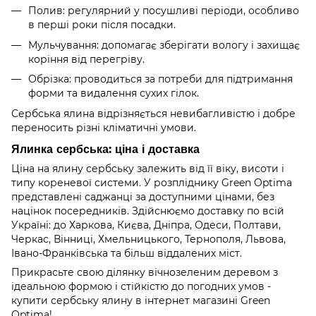
Полив: регулярний у посушливі періоди, особливо
в перші роки після посадки.
Мульчування: допомагає зберігати вологу і захищає
коріння від перегріву.
Обрізка: проводиться за потреби для підтримання
форми та видалення сухих гілок.
Сербська ялина відрізняється невибагливістю і добре
переносить різні кліматичні умови.
Ялинка сербська: ціна і доставка
Ціна на ялину сербську залежить від її віку, висоти і
типу кореневої системи. У розпліднику Green Optima
представлені саджанці за доступними цінами, без
націнок посередників. Здійснюємо доставку по всій
Україні: до Харкова, Києва, Дніпра, Одеси, Полтави,
Черкас, Вінниці, Хмельницького, Тернополя, Львова,
Івано-Франківська та більш віддалених міст.
Прикрасьте свою ділянку вічнозеленим деревом з
ідеальною формою і стійкістю до погодних умов -
купити сербську ялину в інтернет магазині Green
Optima!