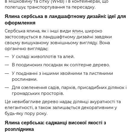
в мішковину та сітку (WRB) і в контейнерах, що
полегшує транспортування та пересадку.
Ялина сербська в ландшафтному дизайні: ідеї для
оформлення
Сербська ялина, як і інші види
ялин
, широко
застосовується в ландшафтному дизайні завдяки
своєму вишуканому зовнішньому вигляду. Вона
органічно виглядає:
У складі живоплотів та алей.
В поодиноких посадках як солітерне дерево.
У поєднанні з іншими хвойними та листяними
рослинами.
Для озеленення садів, парків, присадибних ділянок і
громадських просторів.
Це невибагливе дерево надає ділянці акуратності та
елегантності, а також залишається декоративним у
будь-яку пору року.
Ялина сербська: саджанці високої якості з
розплідника