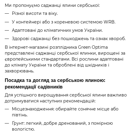
Ми пропонуємо саджанці ялини сербської:
Різної висоти та віку.
У контейнері або з кореневою системою WRB.
Адаптовані до кліматичних умов України.
Здорові саджанці без пошкоджень та ознак хвороб.
В інтернет-магазині розплідника Green Optima
представлені саджанці сербської ялинки, вирощені за
європейськими стандартами. Всі рослини адаптовані
до клімату України та оброблені від шкідників і
захворювань.
Посадка та догляд за сербською ялиною:
рекомендації садівників
Для успішного вирощування сербської ялини важливо
дотримуватися наступних рекомендацій:
Місцезнаходження: обирайте сонячне місце або
півтінь.
Ґрунт: легкий, добре дренований, з помірною
вологістю.