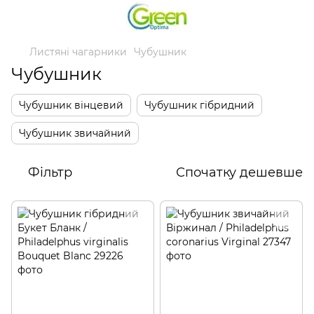
Листяні чагарники
Чубушник
Чубушник
Чубушник вінцевий
Чубушник гібридний
Чубушник звичайний
Фільтр
Спочатку дешевше