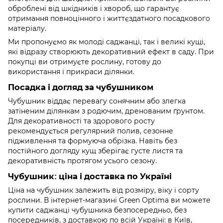
оброблені від шкідників і хвороб, що гарантує
отримання повноцінного і життєздатного посадкового
матеріалу.
Ми пропонуємо як молоді саджанці, так і великі кущі,
які відразу створюють декоративний ефект в саду. При
покупці ви отримуєте рослину, готову до
використання і прикраси ділянки.
Посадка і догляд за чубушником
Чубушник віддає перевагу сонячним або злегка
затіненим ділянкам з родючим, дренованим ґрунтом.
Для декоративності та здорового росту
рекомендується регулярний полив, сезонне
підживлення та формуюча обрізка. Навіть без
постійного догляду кущ зберігає густе листя та
декоративність протягом усього сезону.
Чубушник: ціна і доставка по Україні
Ціна на чубушник залежить від розміру, віку і сорту
рослини. В інтернет-магазині Green Optima ви можете
купити саджанці чубушника безпосередньо, без
посередників, з доставкою по всій Україні: в Київ,