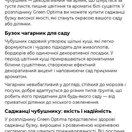
Чубушник — декоративний чагарник, що цінується за
густе листя, пишне цвітіння та ароматні білі суцвіття. У
розпліднику Green Optima ви можете купити саджанці
бузку високої якості, які стануть окрасою вашого саду
або ділянки.
Бузок чагарник для саду
Чубушник садовий утворює щільні кущі, які легко
формуються і чудово підходять для живоплотів,
бордюрів або одиночної декоративної посадки. У
період цвітіння кущі прикрашаються ароматними
білими суцвіттями, створюючи ефектний
декоративний акцент і наповнюючи сад приємним
ароматом.
Чагарник невибагливий у догляді, стійкий до морозів і
посухи, добре адаптується до різних типів ґрунтів, що
робить його придатним для будь-якого саду — від
приватної ділянки до міського озеленення.
Саджанці чубушнику: якість і надійність
У розпліднику Green Optima представлені здорові
саджанці бузку, вирощені з розвиненою кореневою
системою для швидкої приживлюваності. Всі рослини