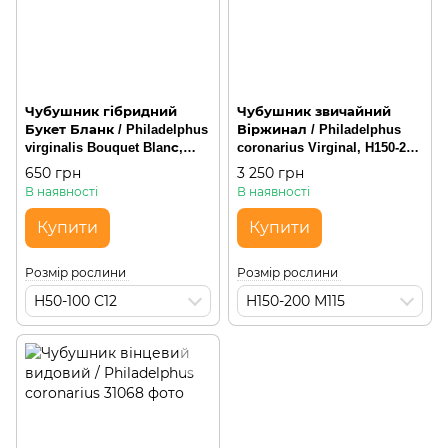
Чубушник гібридний
Чубушник звичайний
Букет Бланк / Philadelphus
Віржинал / Philadelphus
virginalis Bouquet Blanс,
coronarius Virginal, H150-200
H50-100 С12,
М115, багатостовбурна
650 грн
3 250 грн
багатостовбурна
чагарникова
В наявності
В наявності
чагарникова
Купити
Купити
Розмір рослини
Розмір рослини
H50-100 С12
H150-200 М115