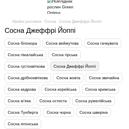
Хвойні рослини
Сосна
Сосна Джеффрі Йоппі
Сосна Джеффрі Йоппі
Сосна білокора
Сосна веймутова
Сосна гачкувата
Сосна гімалайська
Сосна гірська
Сосна густоквіткова
Сосна Джеффрі Йоппі
Сосна дрібноквіткова
Сосна жовта
Сосна звичайна
Сосна кедрова
Сосна корейська
Сосна кримська
Сосна м'яка
Сосна остиста
Сосна румелійська
Сосна Тунберга
Сосна чорна
Сосна шверіна
Сосна японська