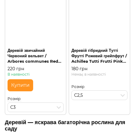
Деревій звичайний
Деревій гібридний Тутті
Червоний вельвет /
Фрутті Рожевий грейпфрут /
Arbores communes Red
Achillea Tutti Frutti Pink
velvet, С3
Grapefruit, С2,5
220 грн
180 грн
В наявності
Немає в наявності
Купити
Розмір
С2,5
Розмір
С3
Деревій — яскрава багаторічна рослина для
саду