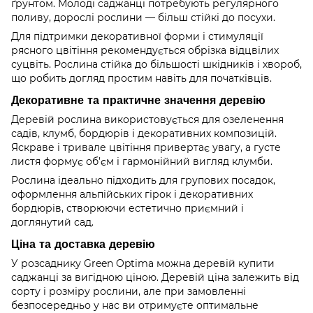
ґрунтом. Молоді саджанці потребують регулярного
поливу, дорослі рослини — більш стійкі до посухи.
Для підтримки декоративної форми і стимуляції
рясного цвітіння рекомендується обрізка відцвілих
суцвіть. Рослина стійка до більшості шкідників і хвороб,
що робить догляд простим навіть для початківців.
Декоративне та практичне значення деревію
Деревій рослина використовується для озеленення
садів, клумб, бордюрів і декоративних композицій.
Яскраве і тривале цвітіння привертає увагу, а густе
листя формує об’єм і гармонійний вигляд клумби.
Рослина ідеально підходить для групових посадок,
оформлення альпійських гірок і декоративних
бордюрів, створюючи естетично приємний і
доглянутий сад.
Ціна та доставка деревію
У розсаднику Green Optima можна деревій купити
саджанці за вигідною ціною. Деревій ціна залежить від
сорту і розміру рослини, але при замовленні
безпосередньо у нас ви отримуєте оптимальне