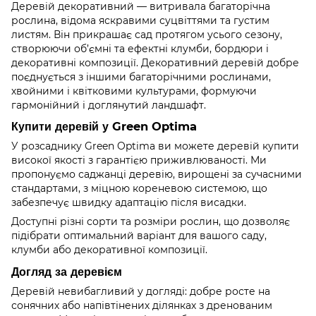
Деревій декоративний — витривала багаторічна
рослина, відома яскравими суцвіттями та густим
листям. Він прикрашає сад протягом усього сезону,
створюючи об’ємні та ефектні клумби, бордюри і
декоративні композиції. Декоративний деревій добре
поєднується з іншими багаторічними рослинами,
хвойними і квітковими культурами, формуючи
гармонійний і доглянутий ландшафт.
Купити деревій у Green Optima
У розсаднику Green Optima ви можете деревій купити
високої якості з гарантією приживлюваності. Ми
пропонуємо саджанці деревію, вирощені за сучасними
стандартами, з міцною кореневою системою, що
забезпечує швидку адаптацію після висадки.
Доступні різні сорти та розміри рослин, що дозволяє
підібрати оптимальний варіант для вашого саду,
клумби або декоративної композиції.
Догляд за деревієм
Деревій невибагливий у догляді: добре росте на
сонячних або напівтінених ділянках з дренованим