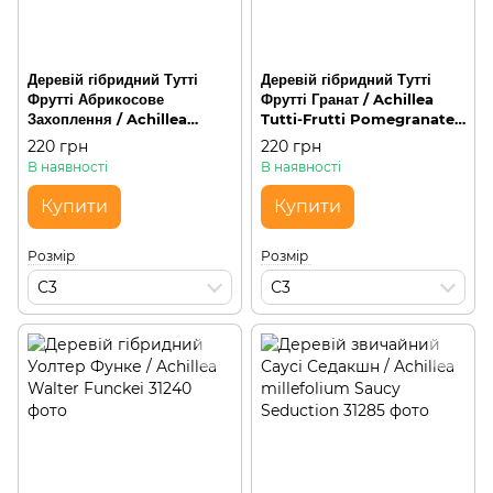
Деревій гібридний Тутті
Деревій гібридний Тутті
Фрутті Абрикосове
Фрутті Гранат / Achillea
Захоплення / Achillea
Tutti-Frutti Pomegranate,
millefolium Tutti Frutti
С3
220 грн
220 грн
Apricot Delight, С3
В наявності
В наявності
Купити
Купити
Розмір
Розмір
С3
С3