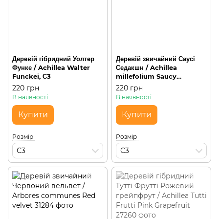
Деревій гібридний Уолтер
Деревій звичайний Саусі
Функе / Achillea Walter
Седакшн / Achillea
Funckei, С3
millefolium Saucy
Seduction, С3
220 грн
220 грн
В наявності
В наявності
Купити
Купити
Розмір
Розмір
С3
С3