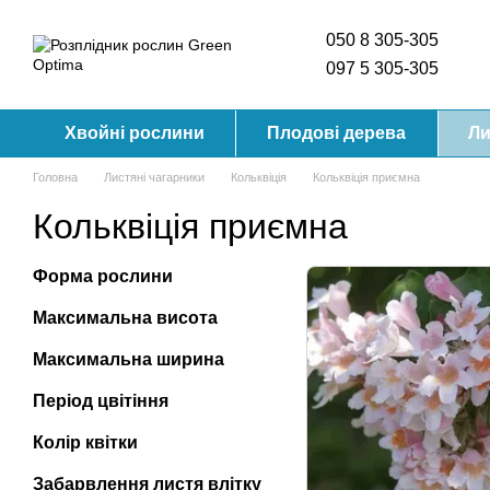
Перейти до основного контенту
050 8 305-305
097 5 305-305
Хвойні рослини
Плодові дерева
Ли
Головна
Листяні чагарники
Кольквіція
Кольквіція приємна
Кольквіція приємна
Форма рослини
Максимальна висота
Максимальна ширина
Період цвітіння
Колір квітки
Забарвлення листя влітку