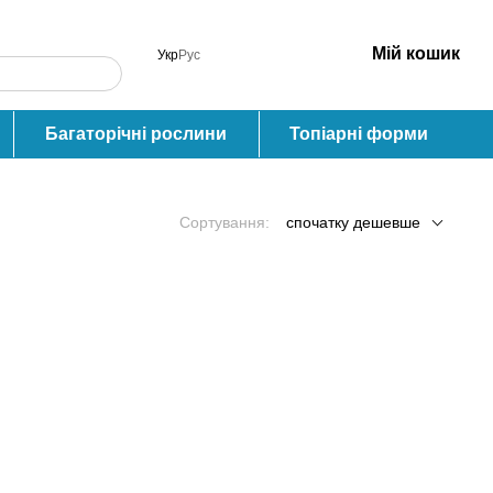
Мій кошик
Укр
Рус
Багаторічні рослини
Топіарні форми
Сортування:
спочатку дешевше