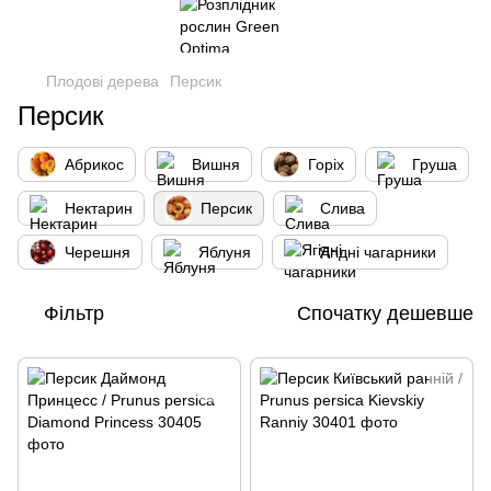
Плодові дерева
Персик
Персик
Абрикос
Вишня
Горіх
Груша
Нектарин
Персик
Слива
Черешня
Яблуня
Ягідні чагарники
Фільтр
Спочатку дешевше