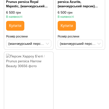
Prunus persica Royal
persica Azurite,
Majestic, (манчжурський
(манчжурський персик)
персик) H200-250 С35
H200-250 St60-80 С35
6 500 грн
6 500 грн
В наявності
В наявності
Купити
Купити
Розмір рослини
Розмір рослини
(манчжурський персик) H200-250 С35
(манчжурський персик) H200-250 St60-80 С35