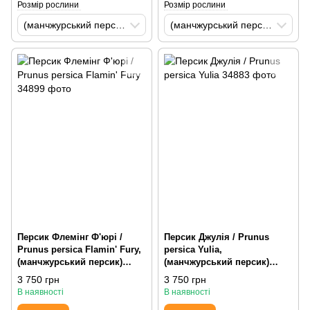
Розмір рослини
Розмір рослини
(манчжурський персик) H150-200 St60-80 С20 AirPot
(манчжурський персик) H150-200 St60-80 С20 AirPot
Персик Флемінг Ф'юрі /
Персик Джулія / Prunus
Prunus persica Flamin' Fury,
persica Yulia,
(манчжурський персик)
(манчжурський персик)
H150-200 St60-80 С20 AirPot
H150-200 St60-80 С20 AirPot
3 750 грн
3 750 грн
В наявності
В наявності