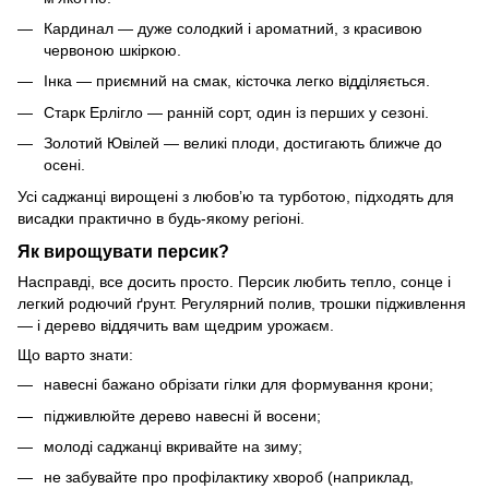
Кардинал — дуже солодкий і ароматний, з красивою
червоною шкіркою.
Інка — приємний на смак, кісточка легко відділяється.
Старк Ерлігло — ранній сорт, один із перших у сезоні.
Золотий Ювілей — великі плоди, достигають ближче до
осені.
Усі саджанці вирощені з любов’ю та турботою, підходять для
висадки практично в будь-якому регіоні.
Як вирощувати персик?
Насправді, все досить просто. Персик любить тепло, сонце і
легкий родючий ґрунт. Регулярний полив, трошки підживлення
— і дерево віддячить вам щедрим урожаєм.
Що варто знати:
навесні бажано обрізати гілки для формування крони;
підживлюйте дерево навесні й восени;
молоді саджанці вкривайте на зиму;
не забувайте про профілактику хвороб (наприклад,