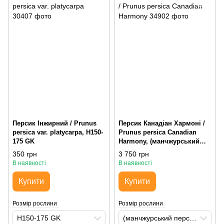
Персик Інжирний / Prunus
Персик Канадіан Хармоні /
persica var. platycarpa, H150-
Prunus persica Canadian
175 GK
Harmony, (манчжурський
персик) H150-200 St60-80 С20
350 грн
3 750 грн
AirPot
В наявності
В наявності
Купити
Купити
Розмір рослини
Розмір рослини
H150-175 GK
(манчжурський персик) H150-200 St60-80 С20 AirPot