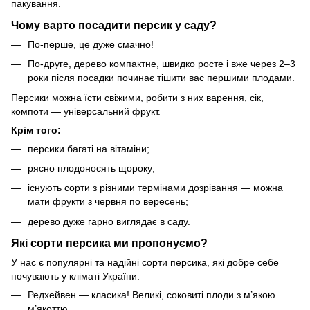
пакування.
Чому варто посадити персик у саду?
По-перше, це дуже смачно!
По-друге, дерево компактне, швидко росте і вже через 2–3
роки після посадки починає тішити вас першими плодами.
Персики можна їсти свіжими, робити з них варення, сік,
компоти — універсальний фрукт.
Крім того:
персики багаті на вітаміни;
рясно плодоносять щороку;
існують сорти з різними термінами дозрівання — можна
мати фрукти з червня по вересень;
дерево дуже гарно виглядає в саду.
Які сорти персика ми пропонуємо?
У нас є популярні та надійні сорти персика, які добре себе
почувають у кліматі України:
Редхейвен — класика! Великі, соковиті плоди з м’якою
м’якоттю.