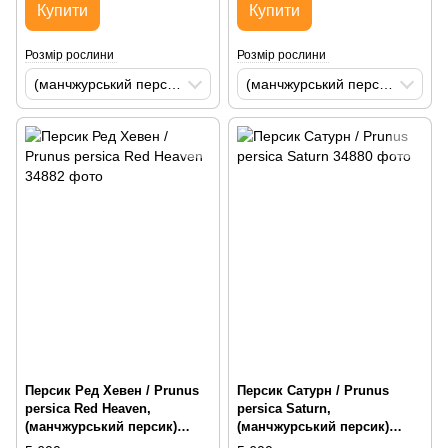
Купити
Купити
Розмір рослини
Розмір рослини
(манчжурський персик) H150-200 St60-80 С20 AirPot
(манчжурський персик) H150-200 St60-80 С20 AirPot
Персик Ред Хевен / Prunus
Персик Сатурн / Prunus
persica Red Heaven,
persica Saturn,
(манчжурський персик)
(манчжурський персик)
H200-250 St60-80 С35
H200-250 St60-80 С35