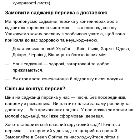
кучерявості листя).
Замовити саджанці персика з доставкою
Ми пропонуємо саджанці персика у контейнерах або з
відкритою кореневою системою — залежно від сезону.
Упаковуємо кожну рослину з особливою увагою, щоб вона
приїхала до вас здоровою та неушкодженою.
Доставляємо по всій Україні — Київ, Львів, Харків, Одеса,
Дніпро, Чернівці, Вінниця та багато інших міст.
Наші саджанці — здорові, загартовані та добре
приживаються.
Ви отримаєте консультацію й підтримку після покупки.
Скільки коштує персик?
Ціни на саджанці персика у нас — чесні. Без посередників,
напряму з розсадника. Ви платите тільки за саму рослину та
доставку — без прихованих націнок. У нас можна замовити як
молоді саджанці, так і вже сформовані деревця.
Хочете створити свій власний фруктовий сад? Почніть з
персика — він простий у догляді та щедрий на врожай.
Замовляйте в Green Optima та насолоджуйтеся літом зі