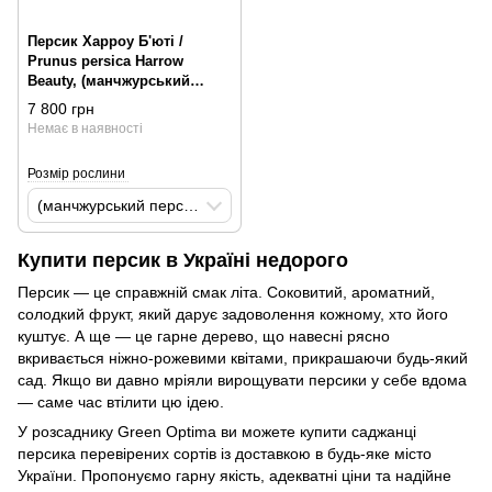
Персик Харроу Б'юті /
Prunus persica Harrow
Beauty, (манчжурський
персик) H250-300 St80-100
7 800 грн
WRB
Немає в наявності
Розмір рослини
(манчжурський персик) H250-300 St80-100 WRB
Купити персик в Україні недорого
Персик — це справжній смак літа. Соковитий, ароматний,
солодкий фрукт, який дарує задоволення кожному, хто його
куштує. А ще — це гарне дерево, що навесні рясно
вкривається ніжно-рожевими квітами, прикрашаючи будь-який
сад. Якщо ви давно мріяли вирощувати персики у себе вдома
— саме час втілити цю ідею.
У розсаднику Green Optima ви можете купити саджанці
персика перевірених сортів із доставкою в будь-яке місто
України. Пропонуємо гарну якість, адекватні ціни та надійне