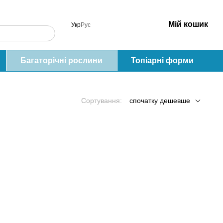
Мій кошик
Укр
Рус
Багаторічні рослини
Топіарні форми
Сортування:
спочатку дешевше