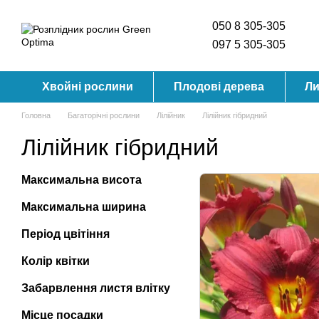
Перейти до основного контенту
050 8 305-305
097 5 305-305
Хвойні рослини
Плодові дерева
Ли
Головна
Багаторічні рослини
Лілійник
Лілійник гібридний
Лілійник гібридний
Максимальна висота
Максимальна ширина
Період цвітіння
Колір квітки
Забарвлення листя влітку
Місце посадки