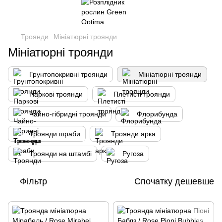
Троянди
Мініатюрні троянди
Мініатюрні троянди
Грунтопокривні троянди
Мініатюрні троянди
Паркові троянди
Плетисті троянди
Чайно-гібридні троянди
Флорибунда
Троянди шраби
Троянди арка
Троянди на штамбі
Ругоза
Фільтр
Спочатку дешевше