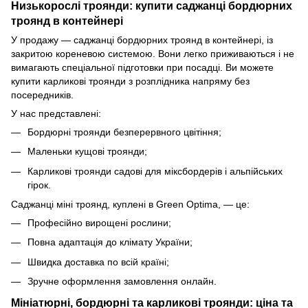
Низькорослі троянди: купити саджанці бордюрних
троянд в контейнері
У продажу — саджанці бордюрних троянд в контейнері, із
закритою кореневою системою. Вони легко приживаються і не
вимагають спеціальної підготовки при посадці. Ви можете
купити карликові троянди з розплідника напряму без
посередників.
У нас представлені:
Бордюрні троянди безперервного цвітіння;
Маленьки кущові троянди;
Карликові троянди садові для міксбордерів і альпійських
гірок.
Саджанці міні троянд, куплені в Green Optima, — це:
Професійно вирощені рослини;
Повна адаптація до клімату України;
Швидка доставка по всій країні;
Зручне оформлення замовлення онлайн.
Мініатюрні, бордюрні та карликові троянди: ціна та