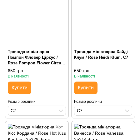
Троянда мініатюрна
Троянда мініатюрна Хайді
Помпон Фловер Ціркус /
Клум / Rose Heidi Klum, С7
Rose Pompon Flower Circus,
С7
650 грн
650 грн
В наявності
В наявності
Купити
Купити
Розмір рослини
Розмір рослини
С7
С7