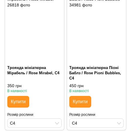
Троянда мініатюрна
Троянда мініатюрна Піоні
Мірабель / Rose Mirabel, С4
Баблз / Rose Pioni Bubbles,
С4
350 грн
450 грн
В наявності
В наявності
Купити
Купити
Розмір рослини
Розмір рослини
С4
С4