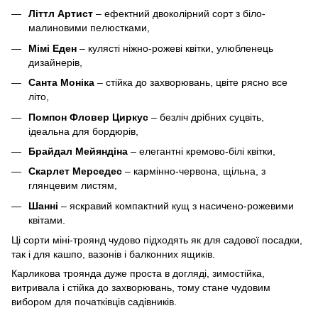
Літтл Артист
– ефектний двоколірний сорт з біло-
малиновими пелюстками,
Мімі Еден
– кулясті ніжно-рожеві квітки, улюбленець
дизайнерів,
Санта Моніка
– стійка до захворювань, цвіте рясно все
літо,
Помпон Фловер Циркус
– безліч дрібних суцвіть,
ідеальна для бордюрів,
Брайдал Мейяндіна
– елегантні кремово-білі квітки,
Скарлет Мерседес
– кармінно-червона, щільна, з
глянцевим листям,
Шанні
– яскравий компактний кущ з насичено-рожевими
квітами.
Ці сорти міні-троянд чудово підходять як для садової посадки,
так і для кашпо, вазонів і балконних ящиків.
Карликова троянда дуже проста в догляді, зимостійка,
витривала і стійка до захворювань, тому стане чудовим
вибором для початківців садівників.