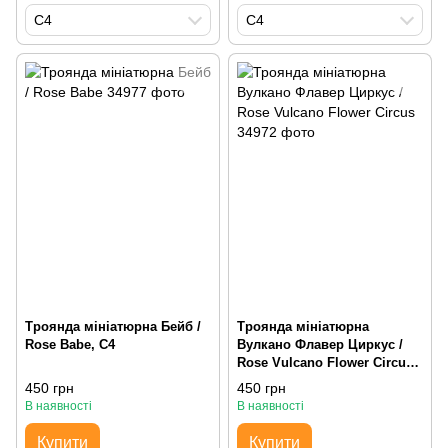
С4
С4
Троянда мініатюрна Бейб /
Троянда мініатюрна
Rose Babe, С4
Вулкано Флавер Циркус /
Rose Vulcano Flower Circus,
С4
450 грн
450 грн
В наявності
В наявності
Купити
Купити