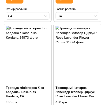
Розмір рослини
Розмір рослини
С4
С4
Троянда мініатюрна Кісс
Троянда мініатюрна
Кордана / Rose Kiss
Лавендер Фловер Циркус /
Kordana, С4
Rose Lavender Flower Circus,
С4
450 грн
450 грн