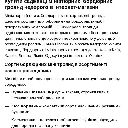
Купити саджанці мініатюрних, бордюрних
троянд недорого в інтернет-магазині
Мініатюрні (вони ж бордюрні, міні, карликові) троянди —
ідеальні рослини для оформлення бордюрів, клумб і
декоративних композицій. Ці низькорослі троянди
відрізняються компактною формою, рясним і безперервним
цвітінням, стійкістю до хвороб і невибагливістю у догляді. У
розпліднику рослин Green Optima ви можете недорого купити
саджанці бордюрних і мініатюрних троянд з доставкою в Київ,
Харків, Дніпро, Львів, Одесу і в усі інші міста України.
Сорти бордюрних міні троянд в асортименті
нашого розплідника
Ми зібрали найпопулярніші сорти маленьких кущових троянд,
серед яких:
Вулкано Флавер Циркус
– яскраві, строкаті квіти з
незвичайним забарвленням,
Кісс Кордана
– компактний сорт з насиченими рожевими
бутонами,
Клементина
– персиково-абрикосові відтінки, підходить
для переднього плану квітників,