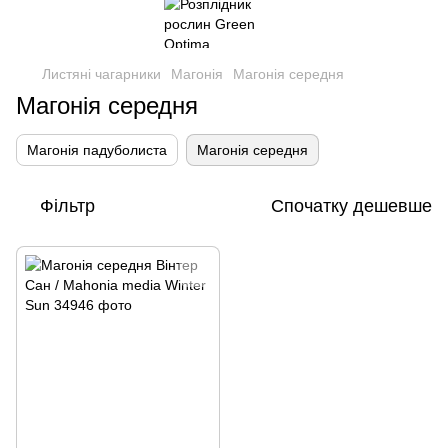
Листяні чагарники
Магонія
Магонія середня
Магонія середня
Магонія падуболиста
Магонія середня
Фільтр
Спочатку дешевше