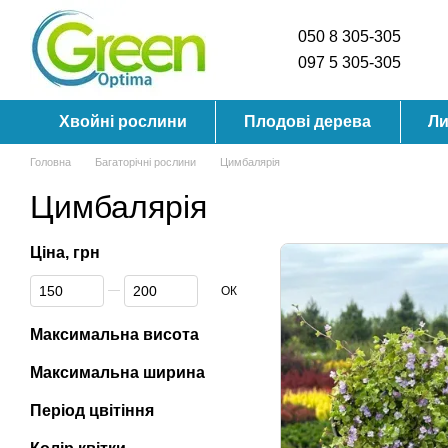
Перейти до основного контенту
050 8 305-305
097 5 305-305
Хвойні рослини
Плодові дерева
Ли
Головна
Багаторічні рослини
Цимбалярія
Цимбалярія
Ціна, грн
Від Ціна, грн
До Ціна, грн
ОК
Максимальна висота
Максимальна ширина
Період цвітіння