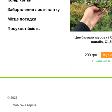
Колір квітки
Забарвлення листя влітку
Місце посадки
Посухостійкість
Цимбалярія мурова / C
muralis, С1,5
200 грн
Купи
В наявності
© 2026
Мобільна версія