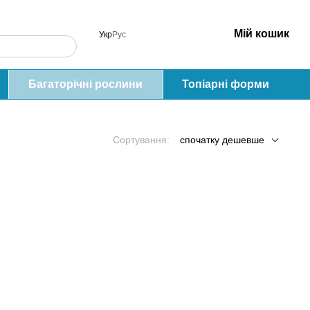
Мій кошик
Укр
Рус
Багаторічні рослини
Топіарні форми
Сортування:
спочатку дешевше