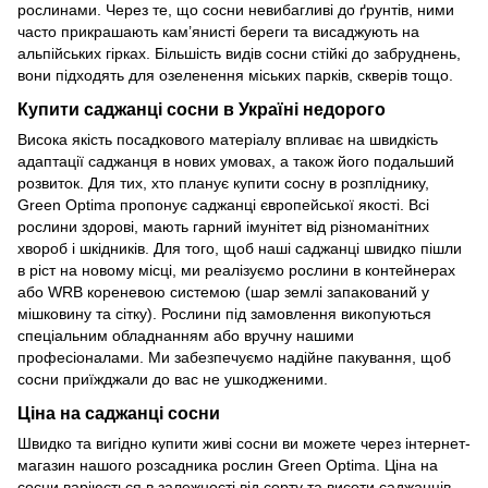
рослинами. Через те, що сосни невибагливі до ґрунтів, ними
часто прикрашають кам’янисті береги та висаджують на
альпійських гірках. Більшість видів сосни стійкі до забруднень,
вони підходять для озеленення міських парків, скверів тощо.
Купити саджанці сосни в Україні недорого
Висока якість посадкового матеріалу впливає на швидкість
адаптації саджанця в нових умовах, а також його подальший
розвиток. Для тих, хто планує купити сосну в розпліднику,
Green Optima пропонує саджанці європейської якості. Всі
рослини здорові, мають гарний імунітет від різноманітних
хвороб і шкідників. Для того, щоб наші саджанці швидко пішли
в ріст на новому місці, ми реалізуємо рослини в контейнерах
або WRB кореневою системою (шар землі запакований у
мішковину та сітку). Рослини під замовлення викопуються
спеціальним обладнанням або вручну нашими
професіоналами. Ми забезпечуємо надійне пакування, щоб
сосни приїжджали до вас не ушкодженими.
Ціна на саджанці сосни
Швидко та вигідно купити живі сосни ви можете через інтернет-
магазин нашого розсадника рослин Green Optima. Ціна на
сосни варіюється в залежності від сорту та висоти саджанців.