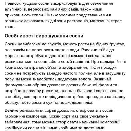
Невисокі кущьові сосни використовують для озеленення
альпінаріїв, вересових, кам’яних садів, також ними
прикрашають схили. Низькорослими представниками в
горщиках декорують вхідні зони ресторанів, магазинів, терас
тощо.
Особливості вирощування сосни
Сосни невибагливі до ґрунтів, можуть рости на бідних ґрунтах,
але зовсім не переносять застою води. Рослини стійкі до
морозів та потребують достатньої кількості світла, гарно
розвиваються на сонці або в легкій напівтіні. При надмірній тіні
крона сосни втрачає об’єм та забарвлення. Після посадки
сосни не потребують занадто частого поливу, але в засушливу
пору, їм може знадобитись додаткова волога. Зазвичай
формувальна обрізка дозволяє досягти бажаної форми та
потрібного розміру рослини, але для більшості сортів вона не
є необхідною, проте періодично потрібно проводити санітарну
обрізку, тобто зрізати сухі та пошкоджені гілки.
Велике різноманіття сортів дозволяє створювати з сосен
гармонійні композиції. Кожен сорт має своє унікальне
забарвлення, тому можна створювати надихаючі композиції
комбінуючи сосни з іншими хвойними та листяними