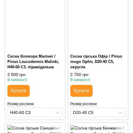
Сосна білокора Малінкі /
Сосна гірська Офір / Pinus
Pinus Leucodermis Malinki,
mugo Ophir, D20-40 С5,
H40-60 С3, пірамідальна
округла
2 500 грн
2 750 грн
В наявності
В наявності
Купити
Купити
Розмір рослини
Розмір рослини
H40-60 С3
D20-40 С5