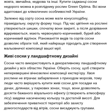
жовта, звичайна, кедрова та інші. Купити саджанці сосни
недорого можна в розпліднику рослин Green Optima. Всі вони
адаптовані до кліматичних особливостей України.
Залежно від сорту сосна може мати конусоподібну,
пірамідальну, округлу форму тощо. Під час цвітіння на рослині
утворюються шишки, спочатку вони закриті, а після дозрівання
відкриваються, мають червонувато-коричневий, бурий або
коричневий відтінок. Різноманіття видів та сортів сосни
дозволяє обрати той, який найкраще підходить для створення
мальовничої композиції вашої мрії.
Живі сосни у ландшафтному дизайні
Сосни часто використовують в декоративному ландшафтному
дизайні у всіх областях України. Оберіть сосну, щоб створити
неперевершені вічнозелені композиції екстер’єру. Хвоя
рослини не втрачає забарвлення з приходом морозів, тому
люди часто вирішують купити живі сосни для посадки на
дачах, ділянках, у паркових зонах, тощо, вони дозволяють
досягти бажаного візуального ефекту (створюють атмосферу
лісу) завдяки насиченому кольору та достатній висоті. Для
забезпечення приватності території або захисту
домогосподарств від вітрів, сосни висаджують групами.