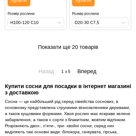
Купити
Купити
Розмір рослини
Розмір рослини
H100-120 С10
D20-30 С7,5
Показати ще 20 товарів
Назад
Вперед
1
з 5
Купити сосни для посадки в інтернет магазині
з доставкою
Сосна — це найбільший рід серед сімейства соснових, в
основному представлена стрункими вічнозеленими деревами,
а також кущовими формами. Хвоя рослин має яскраве зелене
забарвлення, а також є сорти з блакитним, жовтим відтінком.
Розрізняють двох-, п’яти-, три- хвойні сосни, серед них
виділяють такі основні види: білокора, гачкувата, гірська,