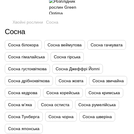
Хвойні рослини
Сосна
Сосна
Сосна білокора
Сосна веймутова
Сосна гачкувата
Сосна гімалайська
Сосна гірська
Сосна густоквіткова
Сосна Джеффрі Йоппі
Сосна дрібноквіткова
Сосна жовта
Сосна звичайна
Сосна кедрова
Сосна корейська
Сосна кримська
Сосна м'яка
Сосна остиста
Сосна румелійська
Сосна Тунберга
Сосна чорна
Сосна шверіна
Сосна японська