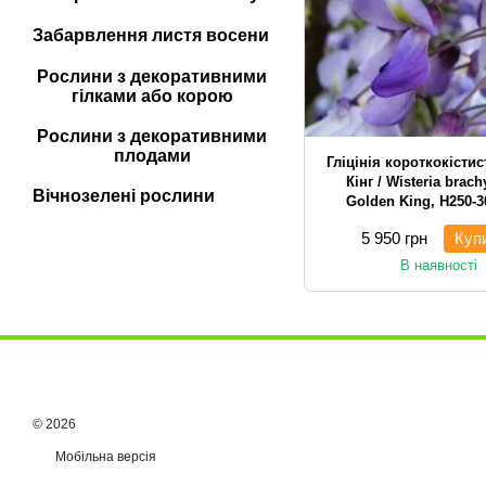
Забарвлення листя восени
Рослини з декоративними
гілками або корою
Рослини з декоративними
плодами
Гліцінія короткокісти
Кінг / Wisteria brach
Вічнозелені рослини
Golden King, H250-3
в'юнка/сланк
5 950 грн
Куп
В наявності
© 2026
Мобільна версія