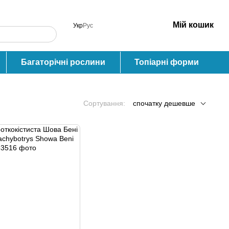
Мій кошик
Укр
Рус
Багаторічні рослини
Топіарні форми
Сортування:
спочатку дешевше