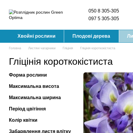
Перейти до основного контенту
050 8 305-305
097 5 305-305
Хвойні рослини
Плодові дерева
Ли
Головна
Листяні чагарники
Гліцінія
Гліцінія короткокістиста
Гліцінія короткокістиста
Форма рослини
Максимальна висота
Максимальна ширина
Період цвітіння
Колір квітки
Забарвлення листя влітку