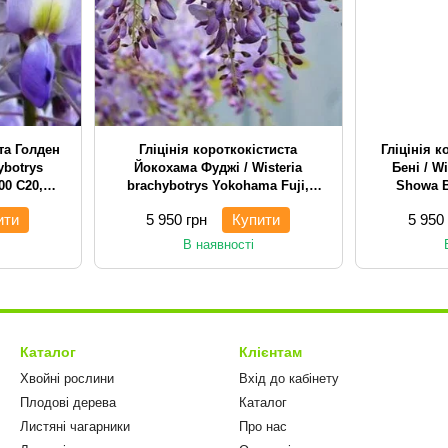
ста Голден
Гліцінія короткокістиста
Гліцінія 
ybotrys
Йокохама Фуджі / Wisteria
Бені / W
00 С20,
brachybotrys Yokohama Fuji,
Showa B
а
H250-300 С20, в'юнка/сланка
в'
ити
5 950 грн
Купити
5 950
В наявності
Каталог
Клієнтам
Хвойні рослини
Вхід до кабінету
Плодові дерева
Каталог
Листяні чагарники
Про нас