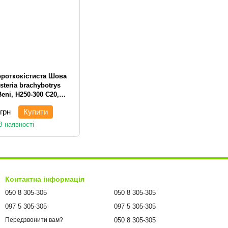
короткокістиста Шова
isteria brachybotrys
eni, H250-300 С20,
юнка/сланка
 грн
Купити
В наявності
Контактна інформація
050 8 305-305
050 8 305-305
097 5 305-305
097 5 305-305
050 8 305-305
Передзвонити вам?