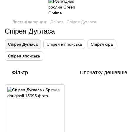
Листяні чагарники
Спірея
Спірея Дугласа
Спірея Дугласа
Спірея Дугласа
Спірея ніппонська
Спірея сіра
Спірея японська
Фільтр
Спочатку дешевше