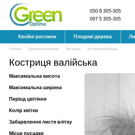
Перейти до основного контенту
050 8 305-305
097 5 305-305
Хвойні рослини
Плодові дерева
Ли
Головна
Багаторічні рослини
Костриця
Костриця валійська
Костриця валійська
Максимальна висота
Максимальна ширина
Період цвітіння
Колір квітки
Забарвлення листя влітку
Місце посадки