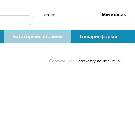
Мій кошик
Укр
Рус
Багаторічні рослини
Топіарні форми
Сортування:
спочатку дешевше