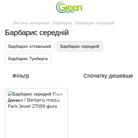
Листяні чагарники
Барбарис
Барбарис середній
Барбарис середній
Барбарис оттавський
Барбарис середній
Барбарис Тунберга
Фільтр
Спочатку дешевше