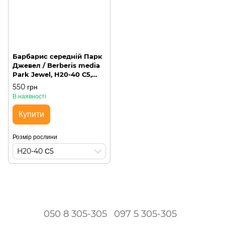
Барбарис середній Парк
Джевел / Berberis media
Park Jewel, H20-40 С5,
округла
550 грн
В наявності
Купити
Розмір рослини
H20-40 С5
050 8 305-305
097 5 305-305