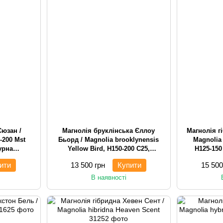
Сюзан /
Магнолія бруклінська Єллоу
Магнолія г
-200 Mst
Бьорд / Magnolia brooklynensis
Magnolia
урна
Yellow Bird, H150-200 С25,
H125-150
багатостовбурна чагарникова
ити
13 500 грн
Купити
15 500
В наявності