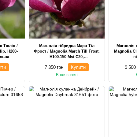
к Тюліп /
Магнолія гібридна Марч Тіл
Магнолія 
lip, H200-
Фрост / Magnolia March Till Frost,
Magnolia Cl
альна
H100-150 Mst С20,
п
багатостовбурна чагарникова
ити
7 350 грн
Купити
9 500
В наявності