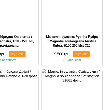
гібридна Клеопатра /
Магнолія суланжа Рустіка Рубра
eopatra, H100-150 С20,
/ Magnolia soulangeana Rustica
ірамідальна
Rubra, H150-200 Mst С25,
багатостовбурна чагарникова
 грн
Купити
9 500 грн
Купити
В наявності
В наявності