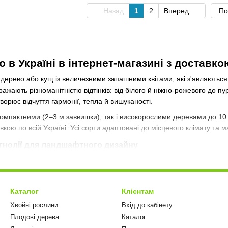
Назад
1
2
Вперед
По
 в Україні в інтернет-магазині з доставко
дерево або кущ із величезними запашними квітами, які з'являються
вражають різноманітністю відтінків: від білого й ніжно-рожевого до 
ворює відчуття гармонії, тепла й вишуканості.
компактними (2–3 м заввишки), так і високорослими деревами до 10
вкою по всій Україні. Усі сорти адаптовані до місцевого клімату та м
гнолії для ландшафтного дизайну
 підходять для декоративного озеленення приватних садів, парків, д
садки на газоні),
Каталог
Клієнтам
позицій з іншими кущами або деревами,
Хвойні рослини
Вхід до кабінету
я простору або підкреслення водойм.
Плодові дерева
Каталог
я стає справжнім центром уваги, приваблюючи погляди та створюючи