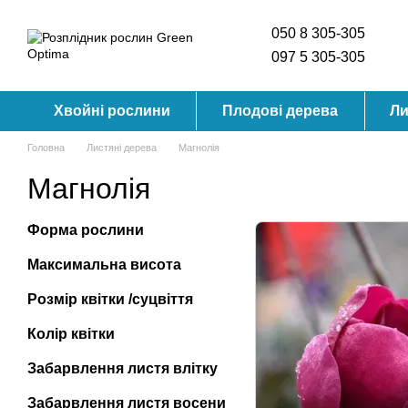
Перейти до основного контенту
050 8 305-305
097 5 305-305
Хвойні рослини
Плодові дерева
Ли
Головна
Листяні дерева
Магнолія
Магнолія
Форма рослини
Максимальна висота
Розмір квітки /суцвіття
Колір квітки
Забарвлення листя влітку
Забарвлення листя восени