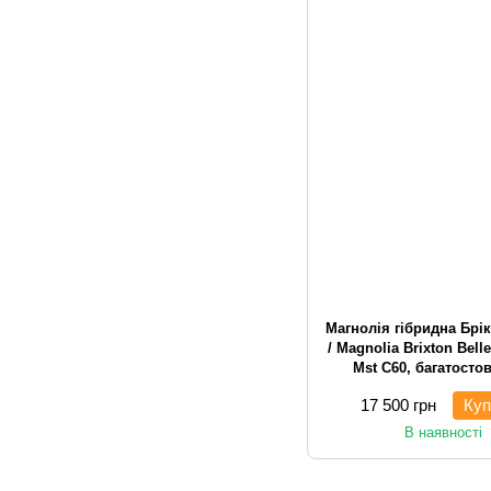
Магнолія гібридна Брі
/ Magnolia Brixton Bell
Mst С60, багатосто
чагарникова
17 500 грн
Куп
В наявності