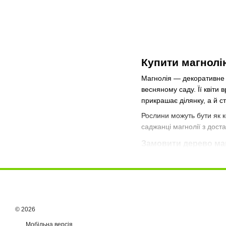
Купити магнолію
Магнолія — декоративне 
весняному саду. Її квіти 
прикрашає ділянку, а й ст
Рослини можуть бути як 
саджанці магнолії з доста
Замовити дерево ма
Саджанці магнолії чудово
солітери (одиночні по
частину групових ком
рослини для зонуванн
© 2026
Навесні квітуча магнолі
Мобільна версія