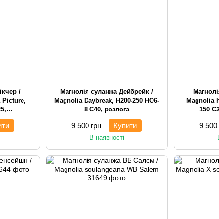
ікчер /
Магнолія суланжа Дейбрейк /
Магнолі
Picture,
Magnolia Daybreak, H200-250 HO6-
Magnolia h
5,
8 С40, розлога
150 С
арникова
ити
9 500 грн
Купити
9 500
В наявності