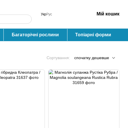
Мій кошик
Укр
Рус
Багаторічні рослини
Топіарні форми
Сортування:
спочатку дешевше