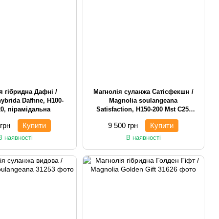
я гібридна Дафні /
Магнолія суланжа Сатісфекшн /
ybrida Dafhne, H100-
Magnolia soulangeana
20, пірамідальна
Satisfaction, H150-200 Mst С25,
багатостовбурна чагарникова
 грн
Купити
9 500 грн
Купити
В наявності
В наявності