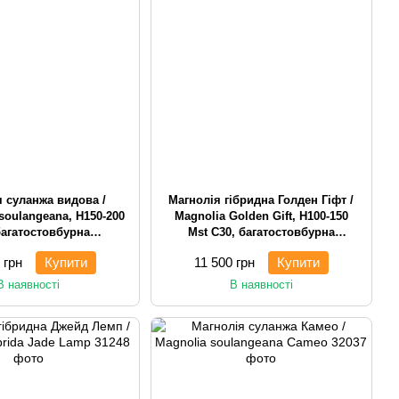
я суланжа видова /
Магнолія гібридна Голден Гіфт /
soulangeana, H150-200
Magnolia Golden Gift, H100-150
багатостовбурна
Mst С30, багатостовбурна
агарникова
чагарникова
 грн
Купити
11 500 грн
Купити
В наявності
В наявності