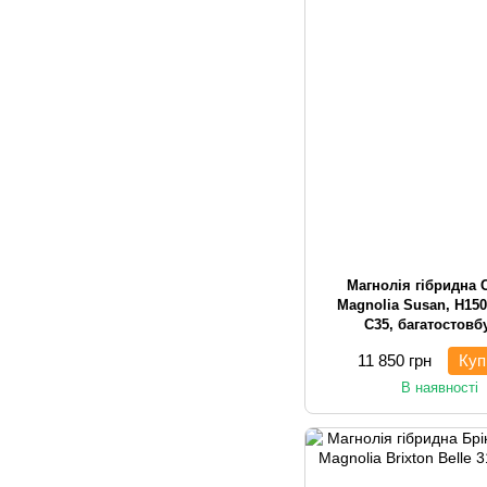
Магнолія гібридна 
Magnolia Susan, H150
С35, багатостовб
чагарникова
11 850 грн
Куп
В наявності