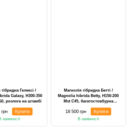
 гібридна Гелексі /
Магнолія гібридна Бетті /
brida Galaxy, H300-350
Magnolia hibrida Betty, H150-200
60, розлога на штамбі
Mst С45, багатостовбурна
чагарникова
 грн
Купити
18 500 грн
Купити
В наявності
В наявності