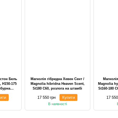
кстон Бель
Магнолія гібридна Хевен Сент /
Магнолія
e, H150-175
Magnolia hibridna Heaven Scent,
Magnolia hy
вбурна
St180 С60, розлога на штамбі
St160-180 С
ити
17 550 грн
Купити
17 550
В наявності