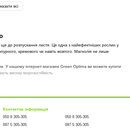
казати всі
ю
 ще до розпускання листя. Це одна з найефектніших рослин у
пурпурного, кремового чи навіть жовтого. Магнолія не лише
 м. У нашому інтернет-магазині Green Optima ви можете купити
ають високу морозостійкість.
ворів та громадських зон. Їх використовують як:
Контактна інформація
050 8 305-305
050 8 305-305
097 5 305-305
097 5 305-305
 неповторну атмосферу в будь-якому куточку саду.