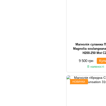
Магнолія суланжа П
Magnolia soulangeana 
H200-250 Mst С2
багатостовбурна чаг
9 500 грн
Куп
В наявності
НОВИНКА