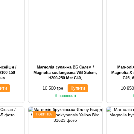
нсейшн /
Магнолія суланжа ВБ Салєм /
Магнолі
H100-150
Magnolia soulangeana WB Salem,
Magnolia X 
ьна
H200-250 Mst С40,
С45, 
багатостовбурна чагарникова
ч
ити
10 500 грн
Купити
10 850
В наявності
НОВИНКА