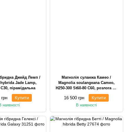
ібридна Джейд Лемп /
Магнолія суланжа Камео /
 hybrida Jade Lamp,
Magnolia soulangeana Cameo,
 С30, пірамідальна
H250-300 St60-80 С60, розлога на
штамбі
 грн
Купити
16 500 грн
Купити
В наявності
В наявності