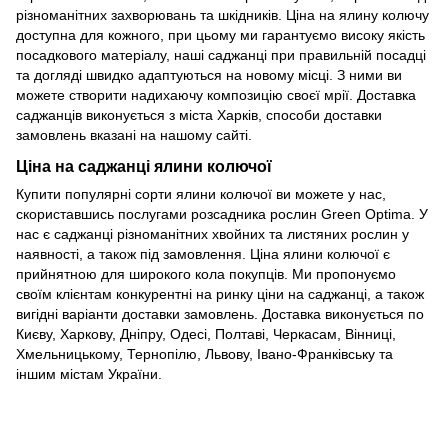
різноманітних захворювань та шкідників. Ціна на ялину колючу
доступна для кожного, при цьому ми гарантуємо високу якість
посадкового матеріалу, наші саджанці при правильній посадці
та догляді швидко адаптуються на новому місці. З ними ви
можете створити надихаючу композицію своєї мрії. Доставка
саджанців виконується з міста Харків, способи доставки
замовлень вказані на нашому сайті.
Ціна на саджанці ялини колючої
Купити популярні сорти ялини колючої ви можете у нас,
скориставшись послугами розсадника рослин Green Optima. У
нас є саджанці різноманітних хвойних та листяних рослин у
наявності, а також під замовлення. Ціна ялини колючої є
прийнятною для широкого кола покупців. Ми пропонуємо
своїм клієнтам конкурентні на ринку ціни на саджанці, а також
вигідні варіанти доставки замовлень. Доставка виконується по
Києву, Харкову, Дніпру, Одесі, Полтаві, Черкасам, Вінниці,
Хмельницькому, Тернопілю, Львову, Івано-Франківську та
іншим містам України.