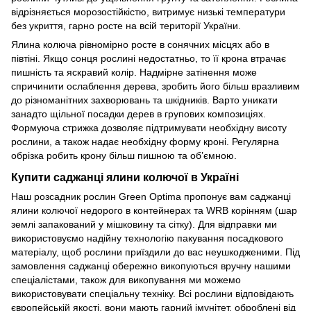
відрізняється морозостійкістю, витримує низькі температури
без укриття, гарно росте на всій території України.
Ялина колюча рівномірно росте в сонячних місцях або в
півтіні. Якщо сонця рослині недостатньо, то її крона втрачає
пишність та яскравий колір. Надмірне затінення може
спричинити ослаблення дерева, зробить його більш вразливим
до різноманітних захворювань та шкідників. Варто уникати
занадто щільної посадки дерев в групових композиціях.
Формуюча стрижка дозволяє підтримувати необхідну висоту
рослини, а також надає необхідну форму кроні. Регулярна
обрізка робить крону більш пишною та об’ємною.
Купити саджанці ялини колючої в Україні
Наш розсадник рослин Green Optima пропонує вам саджанці
ялини колючої недорого в контейнерах та WRB корінням (шар
землі запакований у мішковину та сітку). Для відправки ми
використовуємо надійну технологію пакування посадкового
матеріалу, щоб рослини приїздили до вас неушкодженими. Під
замовлення саджанці обережно викопуються вручну нашими
спеціалістами, також для викопування ми можемо
використовувати спеціальну техніку. Всі рослини відповідають
європейській якості, вони мають гарний імунітет, оброблені від