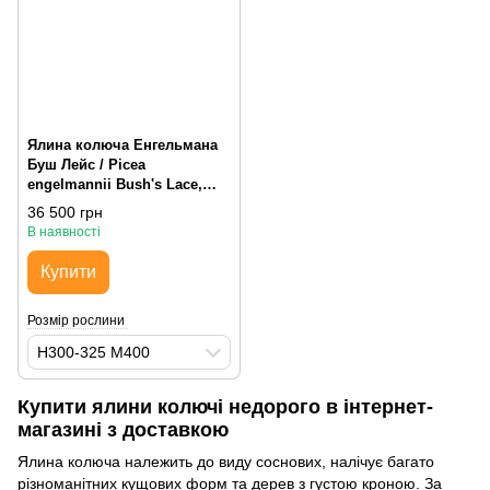
Ялина колюча Енгельмана
Буш Лейс / Picea
engelmannii Bush's Lace,
H300-325 М400, плакуча
36 500 грн
В наявності
Купити
Розмір рослини
H300-325 М400
Купити ялини колючі недорого в інтернет-
магазині з доставкою
Ялина колюча належить до виду соснових, налічує багато
різноманітних кущових форм та дерев з густою кроною. За