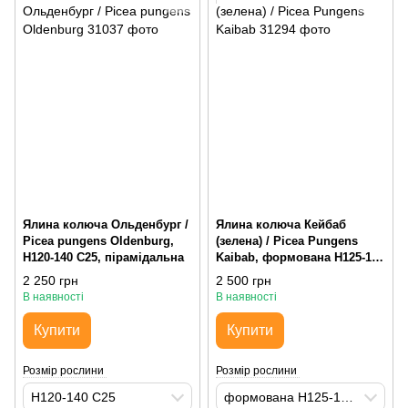
Ялина колюча Ольденбург /
Ялина колюча Кейбаб
Picea pungens Oldenburg,
(зелена) / Picea Pungens
H120-140 С25, пірамідальна
Kaibab, формована H125-150
М115, пірамідальна
2 250 грн
2 500 грн
В наявності
В наявності
Купити
Купити
Розмір рослини
Розмір рослини
H120-140 С25
формована H125-150 М115