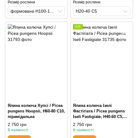
Розмір рослини
Розмір рослини
формована H100-125 WRB
H20-40 С5
ХІТ
Ялина колюча Хупсі / Picea
Ялина колюча Ізелі
pungens Hoopsii, H60-80 С10,
Фастігіата / Picea pungens
пірамідальна
Iseli Fastigiate, H40-60 С5,
вертикально зростаюча
2 750 грн
2 750 грн
В наявності
В наявності