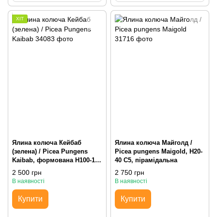
ХІТ
Ялина колюча Кейбаб
Ялина колюча Майголд /
(зелена) / Picea Pungens
Picea pungens Maigold, H20-
Kaibab, формована H100-125
40 С5, пірамідальна
WRB, пірамідальна, 1 метр
2 500 грн
2 750 грн
В наявності
В наявності
Купити
Купити