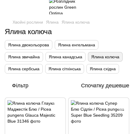
Хвойні рослини
Ялина
Ялина колюча
Ялина колюча
Ялина двокольорова
Ялина енгельмана
Ялина звичайна
Ялина канадська
Ялина колюча
Ялина сербська
Ялина сітхінська
Ялина східна
Фільтр
Спочатку дешевше