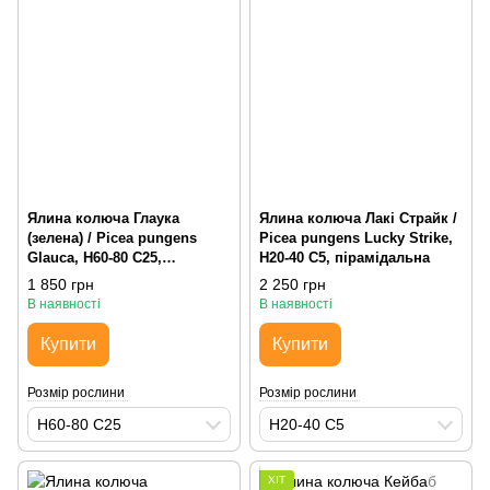
Ялина колюча Глаука
Ялина колюча Лакі Страйк /
(зелена) / Picea pungens
Picea pungens Lucky Strike,
Glauca, H60-80 С25,
H20-40 С5, пірамідальна
пірамідальна
1 850 грн
2 250 грн
В наявності
В наявності
Купити
Купити
Розмір рослини
Розмір рослини
H60-80 С25
H20-40 С5
ХІТ