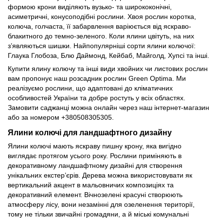
формою крони виділяють вузько- та ширококонічні,
асиметричні, конусоподібні рослини. Хвоя рослин коротка,
колюча, голчаста, її забарвлення варіюється від яскраво-
блакитного до темно-зеленого. Коли ялини цвітуть, на них
з’являються шишки. Найпопулярніші сорти ялини колючої:
Глаука Глобоза, Блю Даймонд, Кейбаб, Майголд, Хупсі та інші.
Купити ялину колючу та інші види хвойних чи листових рослин
вам пропонує наш розсадник рослин Green Optima. Ми
реалізуємо рослини, що адаптовані до кліматичних
особливостей України та добре ростуть у всіх областях.
Замовити саджанці можна онлайн через наш інтернет-магазин
або за номером +380508305305.
Ялини колючі для ландшафтного дизайну
Ялини колючі мають яскраву пишну крону, яка вигідно
виглядає протягом усього року. Рослини приміняють в
декоративному ландшафтному дизайні для створення
унікальних екстер’єрів. Дерева можна використовувати як
вертикальний акцент в мальовничих композиціях та
декоративний елемент. Вічнозелені красуні створюють
атмосферу лісу, вони незамінні для озеленення території,
тому не тільки звичайні громадяни, а й міські комунальні