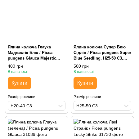
Ялина колюча Глаука
Ялина колюча Супер Блю
Маджестік Блю / Picea
Сідлін / Picea pungens Super
pungens Glauca Majestic
Blue Seedling, H25-50 С3,
Blue, H20-40 С3,
пірамідальна
400 грн
500 грн
пірамідальна
В наявності
В наявності
Купити
Купити
Розмір рослини
Розмір рослини
H20-40 С3
H25-50 С3