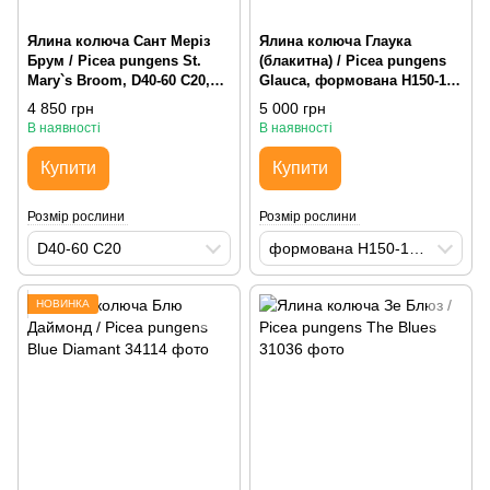
Ялина колюча Сант Меріз
Ялина колюча Глаука
Брум / Picea pungens St.
(блакитна) / Picea pungens
Mary`s Broom, D40-60 С20,
Glauca, формована H150-175
округла
WRB, пірамідальна
4 850 грн
5 000 грн
В наявності
В наявності
Купити
Купити
Розмір рослини
Розмір рослини
D40-60 С20
формована H150-175 WRB
НОВИНКА