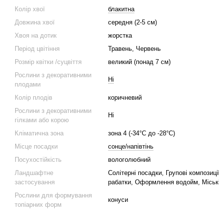
Колір хвої
блакитна
Довжина хвої
середня (2-5 см)
Хвоя на дотик
жорстка
Період цвітіння
Травень, Червень
Розмір квітки /суцвіття
великий (понад 7 см)
Рослини з декоративними
Ні
плодами
Колір плодів
коричневий
Рослини з декоративними
Ні
гілками або корою
Кліматична зона
зона 4 (-34°C до -28°C)
Місце посадки
сонце/напівтінь
Посухостійкість
вологолюбний
Ландшафтне
Солітерні посадки, Групові композиції
застосування
рабатки, Оформлення водойм, Міськ
Рослини для формування
конуси
топіарних форм