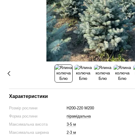
Характеристики
Розмір рослини
H200-220 М200
Форма рослини
пірамідальна
Максимальна висота
3-5 м
Максимальна ширина
2-3 м