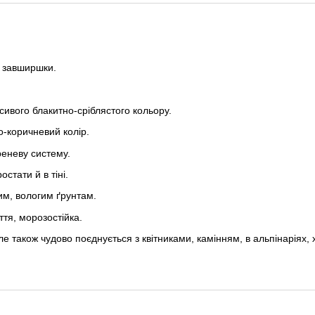
м завширшки.
сивого блакитно-сріблястого кольору.
-коричневий колір.
еневу систему.
стати й в тіні.
м, вологим ґрунтам.
ття, морозостійка.
також чудово поєднується з квітниками, камінням, в альпінаріях, 