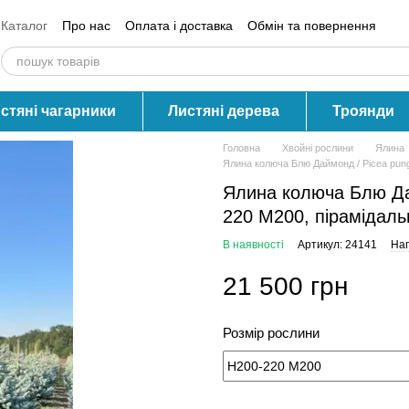
Каталог
Про нас
Оплата і доставка
Обмін та повернення
Контактна інформація
Блог
Відгуки про магазин
стяні чагарники
Листяні дерева
Троянди
Головна
Хвойні рослини
Ялина
Ялина колюча Блю Даймонд / Picea pung
Ялина колюча Блю Дай
220 М200, пірамідаль
В наявності
Артикул: 24141
Нап
21 500 грн
Розмір рослини