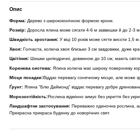
Опис
Форма:
Дерево з ширококонічною формою крони.
Розмір:
Доросла ялина може сягати 4-6 м заввишки й до 2-3 
Швидкість зростання:
У віці 10 років може сягти висоти 1,5 м.
Хвоя:
Голчаста, колюча хвоя близько 3 см завдовжки, дуже кра
Цвітіння:
Шишки циліндричні, довжиною до 10 см, мають світло
Коренева система:
Ялина колюча має широку поверхневу кор
Місце посадки:
Віддає перевагу сонячному місцю, але може зро
Ґрунт:
Ялина "Блю Даймонд" віддає перевагу добре дреновани
Морозостійкість:
Рослина відмінно зимує без укриття без укри
Ландшафтне застосування:
Переважно одиночна рослина, але 
Прекрасна прикраса будинку до новорічних свят.