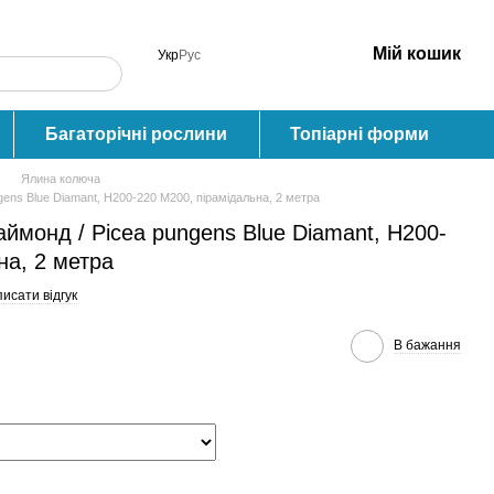
Мій кошик
Укр
Рус
Багаторічні рослини
Топіарні форми
Ялина колюча
ens Blue Diamant, H200-220 М200, пірамідальна, 2 метра
монд / Picea pungens Blue Diamant, H200-
на, 2 метра
исати відгук
В бажання