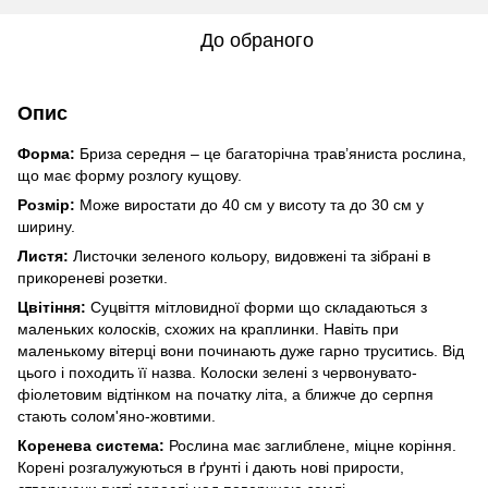
До обраного
Опис
Форма:
Бриза середня – це багаторічна трав’яниста рослина,
що має форму розлогу кущову.
Розмір:
Може виростати до 40 см у висоту та до 30 см у
ширину.
Листя:
Листочки зеленого кольору, видовжені та зібрані в
прикореневі розетки.
Цвітіння:
Суцвіття мітловидної форми що складаються з
маленьких колосків, схожих на краплинки. Навіть при
маленькому вітерці вони починають дуже гарно труситись. Від
цього і походить її назва. Колоски зелені з червонувато-
фіолетовим відтінком на початку літа, а ближче до серпня
стають солом'яно-жовтими.
Коренева система:
Рослина має заглиблене, міцне коріння.
Корені розгалужуються в ґрунті і дають нові прирости,