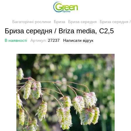
Багаторічні рослини
Бриза
Бриза середня
Бриза середня /
Бриза середня / Briza media, С2,5
В наявності
Артикул:
27237
Написати відгук