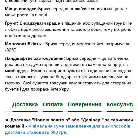
створюючи густі зарослі над поверхнею землі.
Місце посадки:
Бриза середня полюбляє сонячні місця але
може рости і в півтіні.
Ґрунт:
Висаджувати краще в піщаний або супіщаний грунт. Не
любить надмірного зволоження та застою води, тому потрібно
подбати про дренаж.
Морозостійкість:
: Бриза середня морозостійка, витримує до
-32°С.
Ландшафтне застосування:
Бриза середня – це витончена
рослина яка дуже гарно виглядатиме на кам'янистій гірці, і в
міксбордері. Можна використовувати як в одиночних посадках
так і в групових – уздовж бордюрів та великими масивами на
газонах. Сухі суцвіття трясунки використовують для створення
букетів і для прикраси інтер'єру.
Доставка
Оплата
Повернення
Консультац
🔹 Доставка "Новою поштою" або "Делівері" за тарифами
компаній -
мінімальна сума замовлення для цих способів
доставки становить 500 грн.