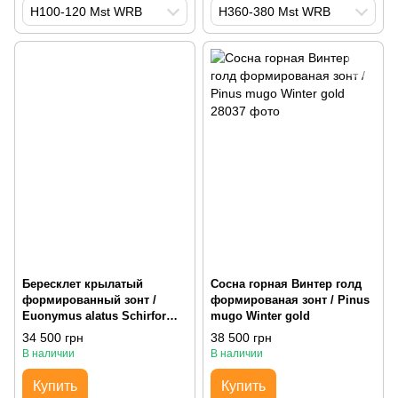
H100-120 Mst WRB
H360-380 Mst WRB
Бересклет крылатый
Сосна горная Винтер голд
формированный зонт /
формированая зонт / Pinus
Euonymus alatus Schirform,
mugo Winter gold
формированная зонт Hf150-
34 500 грн
38 500 грн
175 Df125-150 С80
В наличии
В наличии
Купить
Купить