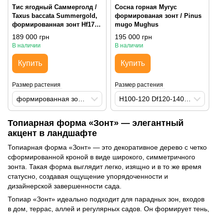
Тис ягодный Саммерголд /
Сосна горная Мугус
Taxus baccata Summergold,
формированая зонт / Pinus
формированная зонт Hf175-
mugo Mughus
200 Df200-225 ДЯ700
189 000 грн
195 000 грн
В наличии
В наличии
Купить
Купить
Размер растения
Размер растения
формированная зонт Hf175-200 Df200-225 ДЯ700
H100-120 Df120-140 ДЯ500
Топиарная форма «Зонт» — элегантный
акцент в ландшафте
Топиарная форма «Зонт» — это декоративное дерево с четко
сформированной кроной в виде широкого, симметричного
зонта. Такая форма выглядит легко, изящно и в то же время
статусно, создавая ощущение упорядоченности и
дизайнерской завершенности сада.
Топиар «Зонт» идеально подходит для парадных зон, входов
в дом, террас, аллей и регулярных садов. Он формирует тень,