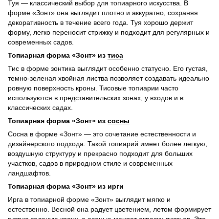
Туя — классический выбор для топиарного искусства. В
форме «Зонт» она выглядит плотно и аккуратно, сохраняя
декоративность в течение всего года. Туя хорошо держит
форму, легко переносит стрижку и подходит для регулярных и
современных садов.
Топиарная форма «Зонт» из
тиса
Тис в форме зонтика выглядит особенно статусно. Его густая,
темно-зеленая хвойная листва позволяет создавать идеально
ровную поверхность кроны. Тисовые топиарии часто
используются в представительских зонах, у входов и в
классических садах.
Топиарная форма «Зонт» из
сосны
Сосна в форме «Зонт» — это сочетание естественности и
дизайнерского подхода. Такой топиарий имеет более легкую,
воздушную структуру и прекрасно подходит для больших
участков, садов в природном стиле и современных
ландшафтов.
Топиарная форма «Зонт» из ирги
Ирга в топиарной форме «Зонт» выглядит мягко и
естественно. Весной она радует цветением, летом формирует
густую зеленую крону, а осенью меняет окраску листьев. Это