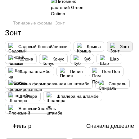
Топиарные формы
Зонт
Зонт
Садовый бонсай/ниваки
Крыша
Зонт
Колона
Конус
Куб
Шар
Шар на штамбе
Пиния
Пом Пон
Сосна формированная на штамбе
Спираль
Шпалера
Шпалера на штамбе
Японський камень
Фильтр
Сначала дешевле