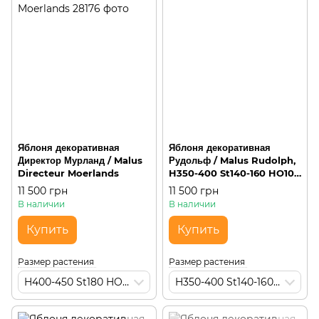
Яблоня декоративная
Яблоня декоративная
Директор Мурланд / Malus
Рудольф / Malus Rudolph,
Directeur Moerlands
H350-400 St140-160 HO10-
12 WRB, округлая на
11 500 грн
11 500 грн
штамбе
В наличии
В наличии
Купить
Купить
Размер растения
Размер растения
H400-450 St180 HO16-18 М150
H350-400 St140-160 HO10-12 WRB