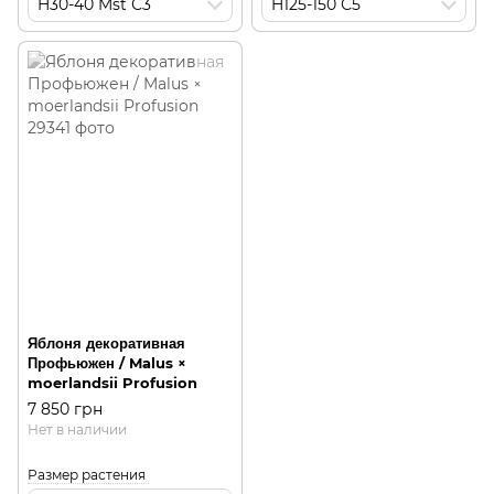
H30-40 Mst С3
H125-150 С5
Яблоня декоративная
Профьюжен / Malus ×
moerlandsii Profusion
7 850 грн
Нет в наличии
Размер растения