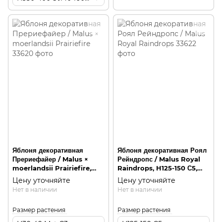
Яблоня декоративная
Яблоня декоративная Роял
Прериефайер / Malus ×
Рейндропс / Malus Royal
moerlandsii Prairiefire,
Raindrops, H125-150 С5,
H30-40 Mst С3,
пирамидальная на штамбе
Цену уточняйте
Цену уточняйте
многоствольная
Нет в наличии
Нет в наличии
кустарниковая
Размер растения
Размер растения