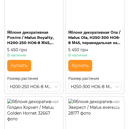
Яблоня декоративная
Яблоня декоративная Ола /
Роялти / Malus Royalty,
Malus Ola, H250-300 HO6-
H200-250 HO6-8 М45,
8 М45, пирамидальная на
пирамидальная на штамбе
штамбе
5 450 грн
5 450 грн
В наличии
В наличии
Купить
Купить
Размер растения
Размер растения
H200-250 HO6-8 М45
H250-300 HO6-8 М45