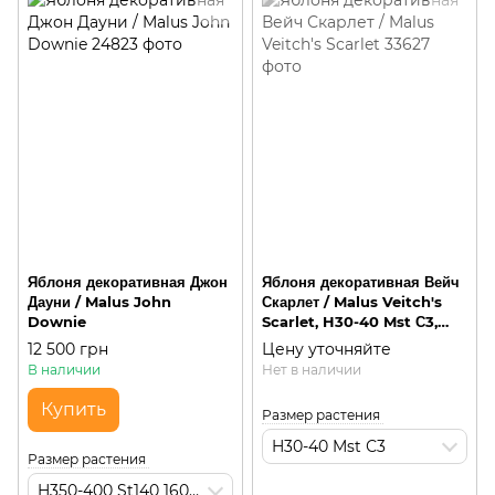
Яблоня декоративная Джон
Яблоня декоративная Вейч
Дауни / Malus John
Скарлет / Malus Veitch's
Downie
Scarlet, H30-40 Mst С3,
многоствольная
12 500 грн
Цену уточняйте
кустарниковая
В наличии
Нет в наличии
Купить
Размер растения
H30-40 Mst С3
Размер растения
H350-400 St140 160 HO16-18 М115