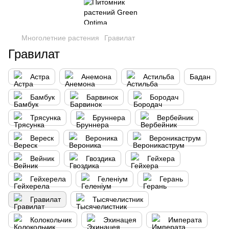
Многолетние растения
Гравилат
Гравилат
Астра
Анемона
Астильба
Бадан
Бамбук
Барвинок
Бородач
Трясунка
Бруннера
Вербейник
Вереск
Вероника
Вероникаструм
Вейник
Гвоздика
Гейхера
Гейхерела
Геленіум
Герань
Гравилат
Тысячелистник
Колокольчик
Эхинацея
Императа