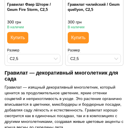
Гравилат Фаер Шторм /
Гравилат чилийский / Geum
Geum Fire Storm, С2,5
quellyon, С2,5
300 грн
300 грн
В наличии
В наличии
Купить
Купить
Размер
Размер
С2,5
С2,5
Гравилат — декоративный многолетник для
сада
Гравилат — изящный декоративный многолетник, который
ценится за продолжительное цветение, яркие оттенки
соцветий и неприхотливость в уходе. Это растение органично
вписывается в цветники, миксбордеры и бордюрные посадки,
добавляя саду лёгкость и естественность. Гравилат хорошо
смотрится как в одиночных посадках, так и в композициях с
другими многолетниками, создавая живые цветовые акценты с
конца весны до середины лета.