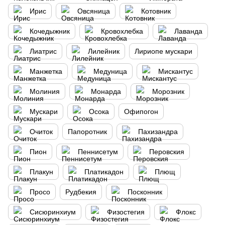
Ирис
Овсяница
Котовник
Кочедыжник
Кровохлебка
Лаванда
Лиатрис
Лилейник
Лириопе мускари
Манжетка
Медуница
Мискантус
Молиния
Монарда
Морозник
Мускари
Осока
Офипогон
Очиток
Папоротник
Пахизандра
Пион
Пеннисетум
Перовския
Плакун
Платикадон
Плющ
Просо
Рудбекия
Посконник
Сисюринхиум
Физостегия
Флокс