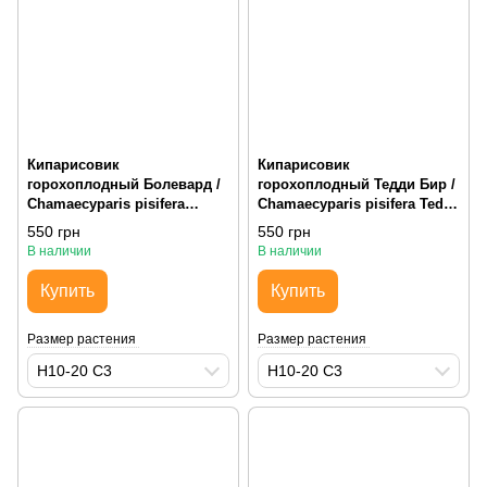
Кипарисовик
Кипарисовик
горохоплодный Болевард /
горохоплодный Тедди Бир /
Chamaecyparis pisifera
Chamaecyparis pisifera Teddy
Boulevard, H10-20 С3,
Bear, H10-20 С3,
550 грн
550 грн
пирамидальная
пирамидальная
В наличии
В наличии
Купить
Купить
Размер растения
Размер растения
H10-20 С3
H10-20 С3