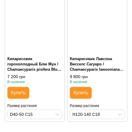
Кипарисовик
Кипарисовик Лавсона
горохоплодный Блю Мун /
Висселс Сагуаро /
Chamaecyparis pisifera Blue
Chamaecyparis lawsoniana
Moon, D40-50 С15, округлая
Wissel`s Saquaro, H120-140
7 200 грн
9 800 грн
С18, вертикально растущая
В наличии
В наличии
Купить
Купить
Размер растения
Размер растения
D40-50 С15
H120-140 С18