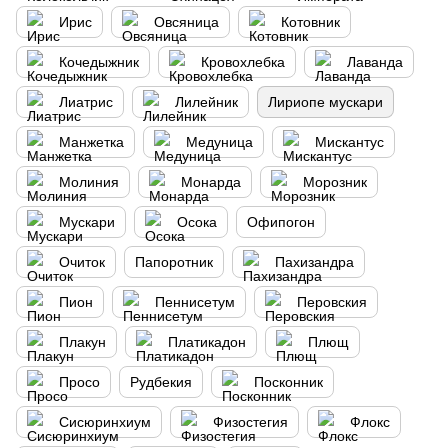
Ирис
Овсяница
Котовник
Кочедыжник
Кровохлебка
Лаванда
Лиатрис
Лилейник
Лириопе мускари
Манжетка
Медуница
Мискантус
Молиния
Монарда
Морозник
Мускари
Осока
Офипогон
Очиток
Папоротник
Пахизандра
Пион
Пеннисетум
Перовския
Плакун
Платикадон
Плющ
Просо
Рудбекия
Посконник
Сисюринхиум
Физостегия
Флокс