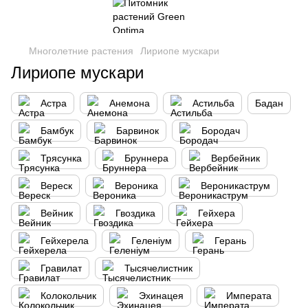
Многолетние растения
Лириопе мускари
Лириопе мускари
Астра
Анемона
Астильба
Бадан
Бамбук
Барвинок
Бородач
Трясунка
Бруннера
Вербейник
Вереск
Вероника
Вероникаструм
Вейник
Гвоздика
Гейхера
Гейхерела
Геленіум
Герань
Гравилат
Тысячелистник
Колокольчик
Эхинацея
Императа