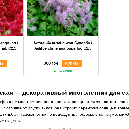
ардинал /
Астильба китайськая Суперба /
inal, С2,5
Astilbe chinensis Superba, С2,5
ть
300 грн
Купить
В наличии
ская — декоративный многолетник для с
фектное многолетнее растение, которое ценится за плотные соцве
. В отличие от других видов, она хорошо переносит солнце и врем
тильба китайская отлично подходит для оформления клумб, миксб
ые акценты.