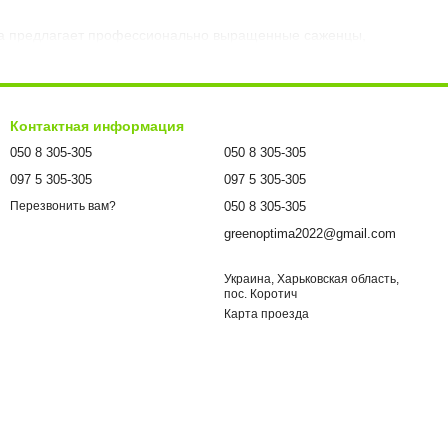
tima предлагает профессионально выращенные саженцы,
иал с хорошо развитой корневой системой, что обеспечивает
будет стабильно расти и радовать цветением в течение многих
Контактная информация
050 8 305-305
050 8 305-305
097 5 305-305
097 5 305-305
тиями, которые сохраняют форму даже при ярком солнце.
050 8 305-305
Перезвонить вам?
greenoptima2022@gmail.com
Украина, Харьковская область,
пос. Коротич
Карта проезда
ноголетних цветников и городских ландшафтных композиций.