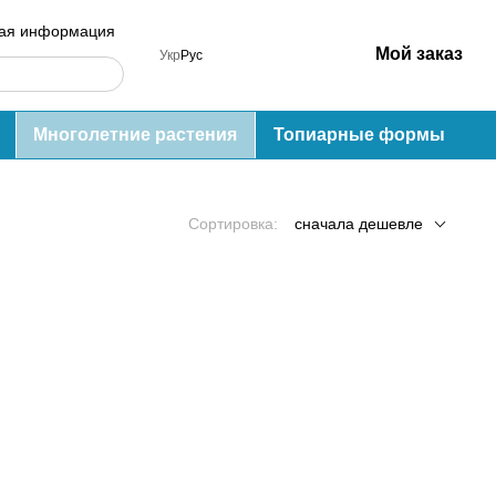
ная информация
Мой заказ
Укр
Рус
Многолетние растения
Топиарные формы
Сортировка:
сначала дешевле