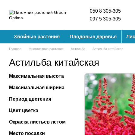
Перейти к основному контенту
050 8 305-305
097 5 305-305
Хвойные растения
Плодовые деревья
Лис
Главная
Многолетние растения
Астильба
Астильба китайская
Астильба китайская
Максимальная высота
Максимальная ширина
Период цветения
Цвет цветка
Окраска листьев летом
Место посадки