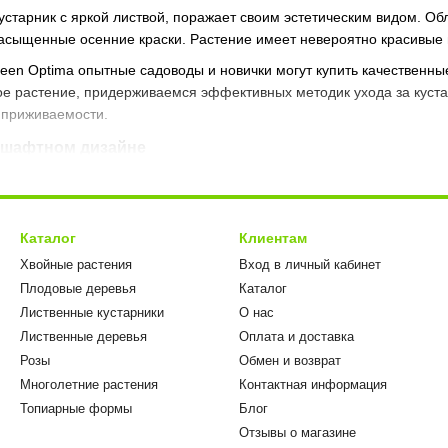
старник с яркой листвой, поражает своим эстетическим видом. Об
сыщенные осенние краски. Растение имеет невероятно красивые цв
reen Optima опытные садоводы и новички могут купить качествен
е растение, придерживаемся эффективных методик ухода за куста
 приживаемости.
дшафтном дизайне
 популярны в садовом и ландшафтном дизайне, их высаживают вдо
 или сажают группами, с их помощью формируют живые изгороди, 
ющих весеннее обильное цветение и яркие осенние краски. Расте
Каталог
Клиентам
ся в композициях с лиственными и хвойными насаждениями, его мо
Хвойные растения
Вход в личный кабинет
своей декоративной ценности на протяжении всего года. Его насыщ
Плодовые деревья
Каталог
Лиственные кустарники
О нас
вропейское качество
Лиственные деревья
Оплата и доставка
reen Optima используются проверенные годами методы выращиван
Розы
Обмен и возврат
на с соблюдением европейских требований к качеству посадочны
Многолетние растения
Контактная информация
спользуем допустимые средства и методы. Своим клиентам предлаг
Топиарные формы
Блог
ь.
Отзывы о магазине