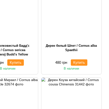
елковистый Бадд'с
Дерен белый Шпет / Cornus alba
/ Cornus sericea
Spaethii
fera) Budd's Yellow
грн
Купить
480 грн
Купить
В наличии
В наличии