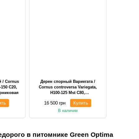
 / Cornus
Дерен спорный Вариегата /
-150 С20,
Cornus controversa Variegata,
арниковая
H100-125 Mst С80,
многоствольная кустарниковая
ить
16 500 грн
Купить
В наличии
едорого в питомнике Green Optima