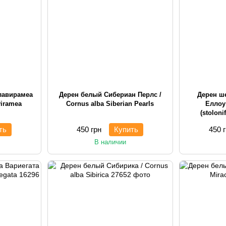
лавирамеа
Дерен белый Сибериан Перлс /
Дерен ш
viramea
Cornus alba Siberian Pearls
Еллоу 
(stoloni
ть
450 грн
Купить
450 
В наличии