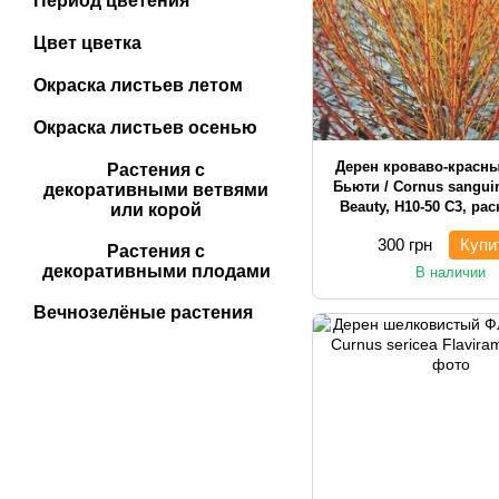
Период цветения
Цвет цветка
Окраска листьев летом
Окраска листьев осенью
Дерен кроваво-красн
Растения с
Бьюти / Cornus sangui
декоративными ветвями
Beauty, H10-50 С3, ра
или корой
300 грн
Купи
Растения с
декоративными плодами
В наличии
Вечнозелёные растения