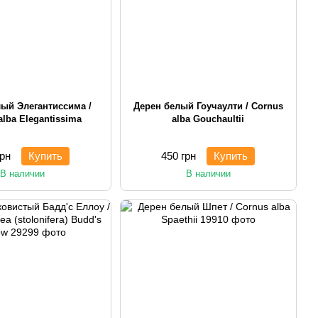
ый Элегантиссима /
Дерен белый Гоучаулти / Cornus
alba Elegantissima
alba Gouchaultii
грн
Купить
450 грн
Купить
В наличии
В наличии