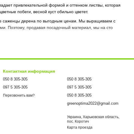
ладает привлекательной формой и оттенком листвы, которая
етные побеги, весной куст обильно цветет.
ные саженцы дерена по выгодным ценам. Мы выращиваем с
ми. Поэтому, продавая посадочный материал, мы на сто
ль бордюров, украшают аллеи, зоны отдыха и пр. Растения
миксбордеры. Они часто используются в многоуровневых
ния высаживают в парках, садах, приусадебных участках.
Контактная информация
жно применять как центральную точку композиции, потому
050 8 305-305
050 8 305-305
енный цвет коры, делает растение фантастическим для зимних
097 5 305-305
097 5 305-305
050 8 305-305
Перезвонить вам?
greenoptima2022@gmail.com
ия и посадки саженцев. Наши трудолюбивые работники
х материалов. Мы своевременно обрабатываем растения от
Украина, Харьковская область,
аем саженцы с закрытой корневой системой, что гарантирует
пос. Коротич
Карта проезда