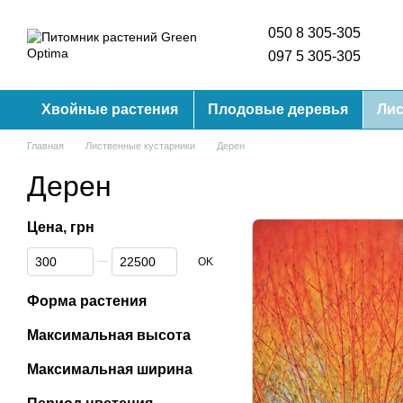
Перейти к основному контенту
050 8 305-305
097 5 305-305
Хвойные растения
Плодовые деревья
Лис
Главная
Лиственные кустарники
Дерен
Дерен
Цена, грн
От Цена, грн
До Цена, грн
OK
Форма растения
Максимальная высота
Максимальная ширина