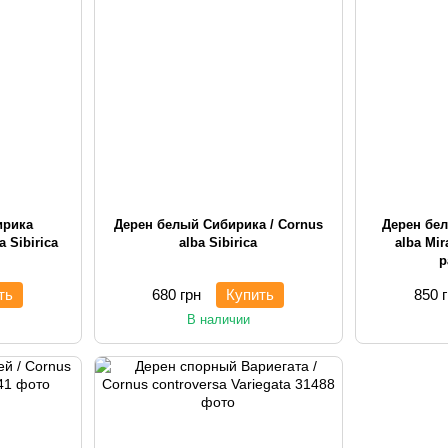
ирика
Дерен белый Сибирика / Cornus
Дерен бел
a Sibirica
alba Sibirica
alba Mir
р
ть
680 грн
Купить
850 
В наличии