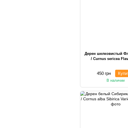
Дерен шелковистый Ф
/ Curnus sericea Fla
450 грн
Купи
В наличии