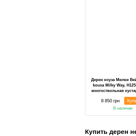
Дерен коуза Милки Вей
kousa Milky Way, H125
многоствольная куст
8 850 грн
Куп
В наличии
Купить дерен н