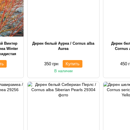
ый Винтер
Дерен белый Ауреа / Cornus alba
Дерен бел
nea Winter
Aurea
Cornus 
скидистая
ть
350 грн
Купить
450 
В наличии