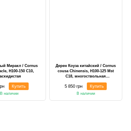
ый Миракл / Cornus
Дерен Коуза китайский / Cornus
acle, H100-150 С10,
cousa Chinensis, H100-125 Mst
аскидистая
С18, многоствольная
кустарниковая
грн
Купить
5 850 грн
Купить
В наличии
В наличии