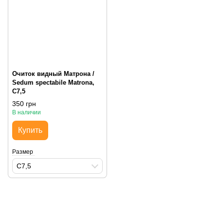
Очиток видный Матрона /
Sedum spectabile Matrona,
С7,5
350 грн
В наличии
Купить
Размер
С7,5