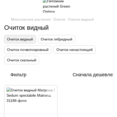
Многолетние растения
Очиток
Очиток видный
Очиток видный
Очиток видный
Очиток гибридный
Очиток почвопокровный
Очиток ненастоящий
Очиток скальный
Фильтр
Сначала дешевле