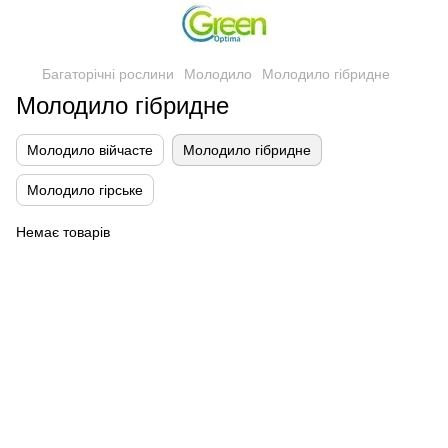
Багаторічні рослини
Молодило
Молодило гібридне
Молодило гібридне
Молодило війчасте
Молодило гібридне
Молодило гірське
Немає товарів